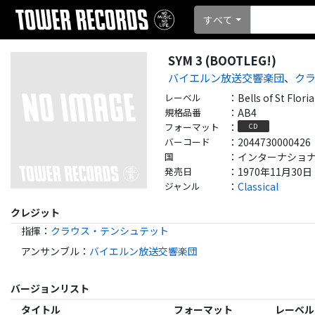
すべて
SYM 3 (BOOTLEG!)
バイエルン放送交響楽団
、
ク
レーベル
：
Bells of St Flori
規格品番
：
AB4
フォーマット
：
CD
バーコード
：
2044730000426
国
：
インターナショナル - 
発売日
：
1970年11月30日
ジャンル
：
Classical
クレジット
指揮
：
クラウス・テンシュテット
アンサンブル
：
バイエルン放送交響楽団
バージョンリスト
タイトル
フォーマット
レーベル