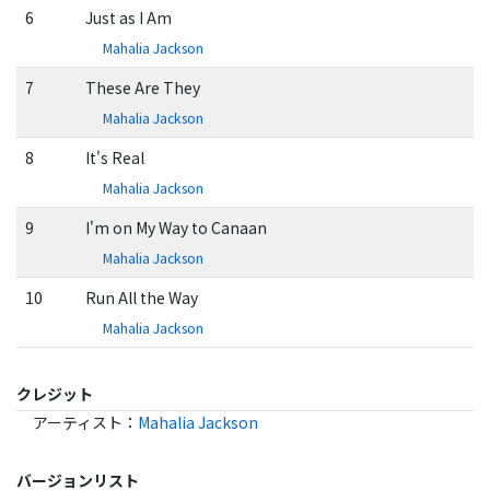
6
Just as I Am
Mahalia Jackson
7
These Are They
Mahalia Jackson
8
It's Real
Mahalia Jackson
9
I'm on My Way to Canaan
Mahalia Jackson
10
Run All the Way
Mahalia Jackson
クレジット
アーティスト
：
Mahalia Jackson
バージョンリスト