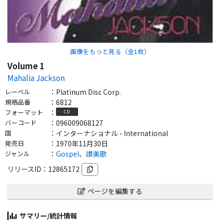
画像をもっと見る（全
1
枚）
Volume 1
Mahalia Jackson
レーベル
：
Platinum Disc Corp.
規格品番
：
6812
フォーマット
：
CD
バーコード
：
096009068127
国
：
インターナショナル - International
発売日
：
1970年11月30日
ジャンル
：
Gospel
、
讃美歌
リリースID：
12865172
ページを編集する
サマリー/統計情報