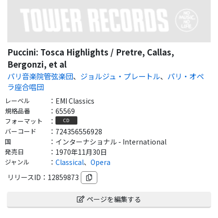
Puccini: Tosca Highlights / Pretre, Callas,
Bergonzi, et al
パリ音楽院管弦楽団
、
ジョルジュ・プレートル
、
パリ・オペ
ラ座合唱団
レーベル
：
EMI Classics
規格品番
：
65569
フォーマット
：
CD
バーコード
：
724356556928
国
：
インターナショナル - International
発売日
：
1970年11月30日
ジャンル
：
Classical
、
Opera
リリースID：
12859873
ページを編集する