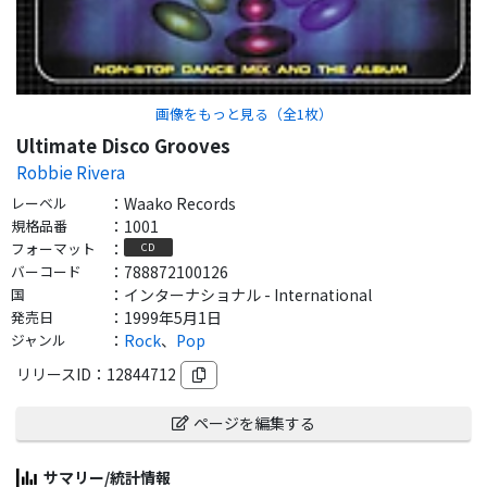
画像をもっと見る（全
1
枚）
Ultimate Disco Grooves
Robbie Rivera
レーベル
：
Waako Records
規格品番
：
1001
フォーマット
：
CD
バーコード
：
788872100126
国
：
インターナショナル - International
発売日
：
1999年5月1日
ジャンル
：
Rock
、
Pop
リリースID：
12844712
ページを編集する
サマリー/統計情報