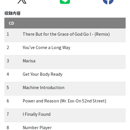
収録内容
CD
1
There But for the Grace of God Go I - (Remix)
2
You've Come a Long Way
3
Marisa
4
Get Your Body Ready
5
Machine Introduction
6
Power and Reason (Mr. Exx-On 52nd Street)
7
I Finally Found
8
Number Player