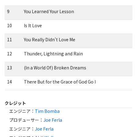
9
You Learned Your Lesson
10
Is It Love
11
You Really Didn't Love Me
12
Thunder, Lightning and Rain
13
(In a World Of) Broken Dreams
14
There But for the Grace of God Go I
クレジット
エンジニア
：
Tim Bomba
プロデューサー
：
Joe Ferla
エンジニア
：
Joe Ferla