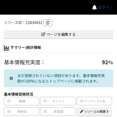
ログイン
リリースID：
12834432
ページを編集する
サマリー/統計情報
基本情報充実度：
92
%
まだ登録されていない項目があります。基本情報充実
度が100%になるとトップページに掲載されます。
基本情報登録状況
画像
タイトル
アーティスト名
発売日
原産国
リリースの概要