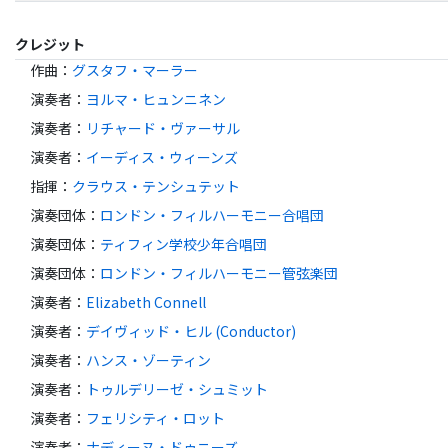
クレジット
作曲
：
グスタフ・マーラー
演奏者
：
ヨルマ・ヒュンニネン
演奏者
：
リチャード・ヴァーサル
演奏者
：
イーディス・ウィーンズ
指揮
：
クラウス・テンシュテット
演奏団体
：
ロンドン・フィルハーモニー合唱団
演奏団体
：
ティフィン学校少年合唱団
演奏団体
：
ロンドン・フィルハーモニー管弦楽団
演奏者
：
Elizabeth Connell
演奏者
：
デイヴィッド・ヒル (Conductor)
演奏者
：
ハンス・ゾーティン
演奏者
：
トゥルデリーゼ・シュミット
演奏者
：
フェリシティ・ロット
演奏者
：
ナディーヌ・ドゥニーズ