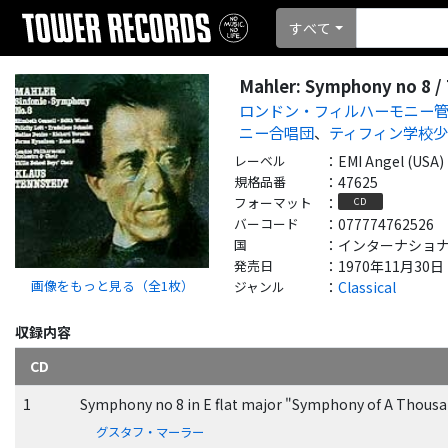
すべて
Mahler: Symphony no 8 /
ロンドン・フィルハーモニー
ニー合唱団
、
ティフィン学校
レーベル
：
EMI Angel (USA)
規格品番
：
47625
フォーマット
：
CD
バーコード
：
077774762526
国
：
インターナショナル - 
発売日
：
1970年11月30日
画像をもっと見る（全
1
枚）
ジャンル
：
Classical
収録内容
CD
1
Symphony no 8 in E flat major "Symphony of A Thous
グスタフ・マーラー