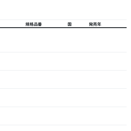
規格品番
国
発売年