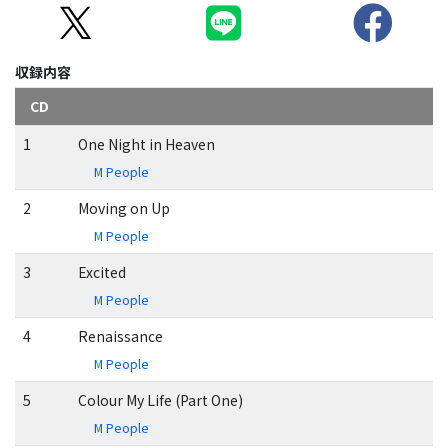
収録内容
CD
1
One Night in Heaven
M People
2
Moving on Up
M People
3
Excited
M People
4
Renaissance
M People
5
Colour My Life (Part One)
M People