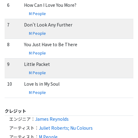
6
How Can I Love You More?
M People
7
Don't Look Any Further
M People
8
You Just Have to Be There
M People
9
Little Packet
M People
10
Love Is in My Soul
M People
クレジット
エンジニア
：
James Reynolds
アーティスト
：
Juliet Roberts; Nu Colours
アーティスト
：
M People