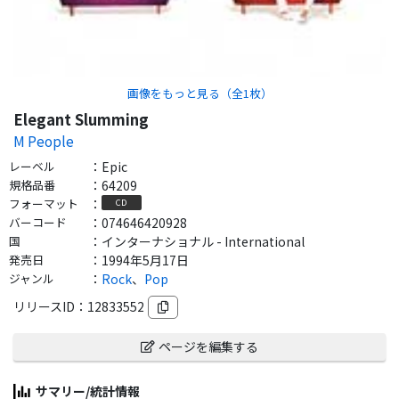
画像をもっと見る（全
1
枚）
Elegant Slumming
M People
レーベル
：
Epic
規格品番
：
64209
フォーマット
：
CD
バーコード
：
074646420928
国
：
インターナショナル - International
発売日
：
1994年5月17日
ジャンル
：
Rock
、
Pop
リリースID：
12833552
ページを編集する
サマリー/統計情報