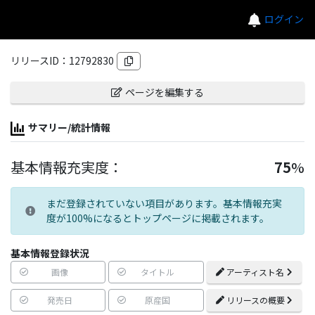
ログイン
リリースID：
12792830
ページを編集する
サマリー/統計情報
基本情報充実度：
75
%
まだ登録されていない項目があります。基本情報充実
度が100%になるとトップページに掲載されます。
基本情報登録状況
画像
タイトル
アーティスト名
発売日
原産国
リリースの概要