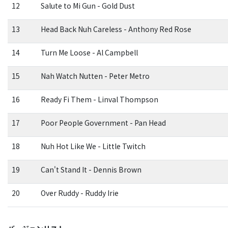
12
Salute to Mi Gun - Gold Dust
13
Head Back Nuh Careless - Anthony Red Rose
14
Turn Me Loose - Al Campbell
15
Nah Watch Nutten - Peter Metro
16
Ready Fi Them - Linval Thompson
17
Poor People Government - Pan Head
18
Nuh Hot Like We - Little Twitch
19
Can't Stand It - Dennis Brown
20
Over Ruddy - Ruddy Irie