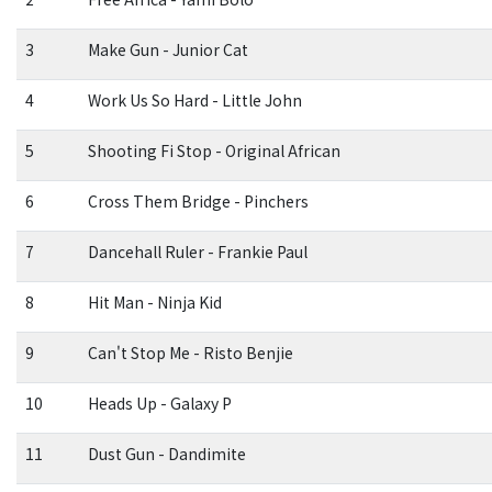
3
Make Gun - Junior Cat
4
Work Us So Hard - Little John
5
Shooting Fi Stop - Original African
6
Cross Them Bridge - Pinchers
7
Dancehall Ruler - Frankie Paul
8
Hit Man - Ninja Kid
9
Can't Stop Me - Risto Benjie
10
Heads Up - Galaxy P
11
Dust Gun - Dandimite