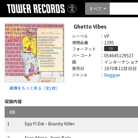
すべて
Ghetto Vibes
レーベル
：
VP
規格品番
：
1295
フォーマット
：
CD
バーコード
：
054645129527
国
：
インターナショナル - 
発売日
：
1970年11月30日
ジャンル
：
Reggae
画像をもっと見る（全
1
枚）
収録内容
CD
1
Spy Fi Die - Bounty Killer
2
Free Africa - Yami Bolo