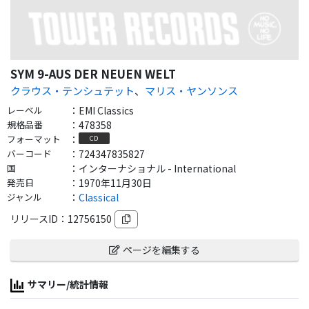
SYM 9-AUS DER NEUEN WELT
クラウス・テンシュテット
、
マリス・ヤンソンス
レーベル
：
EMI Classics
規格品番
：
478358
フォーマット
：
CD
バーコード
：
724347835827
国
：
インターナショナル - International
発売日
：
1970年11月30日
ジャンル
：
Classical
リリースID：
12756150
ページを編集する
サマリー/統計情報