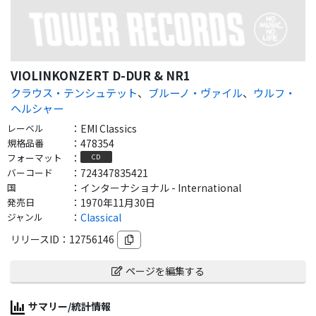
VIOLINKONZERT D-DUR & NR1
クラウス・テンシュテット
、
ブルーノ・ヴァイル
、
ウルフ・
ヘルシャー
レーベル
：
EMI Classics
規格品番
：
478354
フォーマット
：
CD
バーコード
：
724347835421
国
：
インターナショナル - International
発売日
：
1970年11月30日
ジャンル
：
Classical
リリースID：
12756146
ページを編集する
サマリー/統計情報