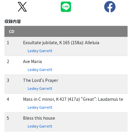
収録内容
CD
1
Exsultate jubilate, K 165 (158a): Alleluia
Lesley Garrett
2
Ave Maria
Lesley Garrett
3
The Lord's Prayer
Lesley Garrett
4
Mass in C minor, K 427 (417a) "Great": Laudamus te
Lesley Garrett
5
Bless this house
Lesley Garrett