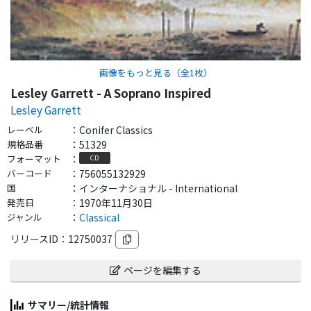
画像をもっと見る（全
1
枚）
Lesley Garrett - A Soprano Inspired
Lesley Garrett
レーベル
：
Conifer Classics
規格品番
：
51329
フォーマット
：
CD
バーコード
：
756055132929
国
：
インターナショナル - International
発売日
：
1970年11月30日
ジャンル
：
Classical
リリースID：
12750037
ページを編集する
サマリー/統計情報