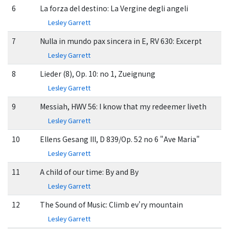
6
La forza del destino: La Vergine degli angeli
Lesley Garrett
7
Nulla in mundo pax sincera in E, RV 630: Excerpt
Lesley Garrett
8
Lieder (8), Op. 10: no 1, Zueignung
Lesley Garrett
9
Messiah, HWV 56: I know that my redeemer liveth
Lesley Garrett
10
Ellens Gesang III, D 839/Op. 52 no 6 "Ave Maria"
Lesley Garrett
11
A child of our time: By and By
Lesley Garrett
12
The Sound of Music: Climb ev'ry mountain
Lesley Garrett