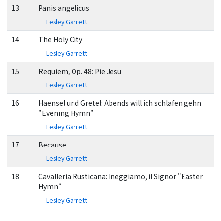
13
Panis angelicus
Lesley Garrett
14
The Holy City
Lesley Garrett
15
Requiem, Op. 48: Pie Jesu
Lesley Garrett
16
Haensel und Gretel: Abends will ich schlafen gehn
"Evening Hymn"
Lesley Garrett
17
Because
Lesley Garrett
18
Cavalleria Rusticana: Ineggiamo, il Signor "Easter
Hymn"
Lesley Garrett