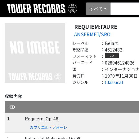
すべて
REQUIEM:FAURE
ANSERMET/SRO
レーベル
：
Belart
規格品番
：
4612482
フォーマット
：
CD
バーコード
：
028946124826
国
：
インターナショナル - 
発売日
：
1970年11月30日
ジャンル
：
Classical
収録内容
CD
1
Requiem, Op. 48
ガブリエル・フォーレ
2
Pelleas et Melisande, Op. 80