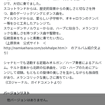
ジで、大切に奏でました。
スコットランドからは、歴史的背景からの美しさと切なさを持
つ、島のゲーリックソングとダンス曲を。
アイルランドからは、愛らしい子守唄や、オキャロランのナンバ
ー等をひと工夫したアレンジで。
スウェーデンやノルウェーからは、ハープに似合う、メランコリ
ックな美しさを持つダンス曲や聖歌を。
伝統音楽をちょっと素敵に奏でたい方に。
（上原奈未 公式サイト ＜
http://namiuehara.com/solvhalpe.htm＞ のアルバム紹介文よ
り）
シャナヒーでも活動する足踏みオルガン／ハープ奏者によるアルバ
ム。ケルト音楽から北欧の伝承曲を、ソロ・ハープのためにアレ
ンジして収録。もともとの旋律の美しさを生かしながらも独自性
があり、メランコリックな美しさに満ちている。
（CDジャーナル、ガイドコメントより）
バージョンリスト
他バージョンはありません。