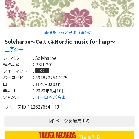
画像をもっと見る（全
1
枚）
Solvharpe～Celtic&Nordic music for harp～
上原奈未
レーベル
：
Solvharpe
規格品番
：
BSH-201
フォーマット
：
CD
バーコード
：
4948722547075
国
：
日本 - Japan
発売日
：
2020年6月10日
ジャンル
：
ヨーロッパ音楽
リリースID：
12627664
ページを編集する
商品をみる