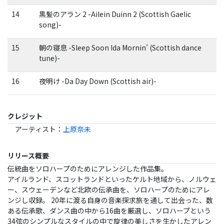
14
黒髪のアラン 2 -Ailein Duinn 2 (Scottish Gaelic
song)-
15
朝の寝息 -Sleep Soon Ida Mornin' (Scottish dance
tune)-
16
夜明け -Da Day Down (Scottish air)-
クレジット
アーティスト
：
上原奈未
リリース概要
伝統曲をソロハープのためにアレンジした作品集。
アイルランド、スコットランドといったケルト地域から、ノルウェ
ー、スウェーデンなど北欧の伝承曲を、ソロハープのためにアレ
ンジし収録。 20年に渡る自身の音楽探求旅を通して出会った、数
ある伝承歌、ダンス曲の中から16曲を厳選し、ソロハープという
34弦のシンプルなスタイルの中で旋律の美しさを生かしたアレン