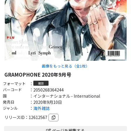
画像をもっと見る（全
1
枚）
GRAMOPHONE 2020年9月号
フォーマット
：
雑誌
バーコード
：
2050268364244
国
：
インターナショナル - International
発売日
：
2020年9月10日
ジャンル
：
海外雑誌
リリースID：
12612567
ページを編集する