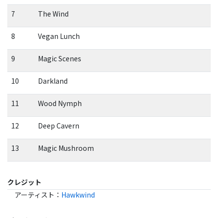
7
The Wind
8
Vegan Lunch
9
Magic Scenes
10
Darkland
11
Wood Nymph
12
Deep Cavern
13
Magic Mushroom
クレジット
アーティスト
：
Hawkwind