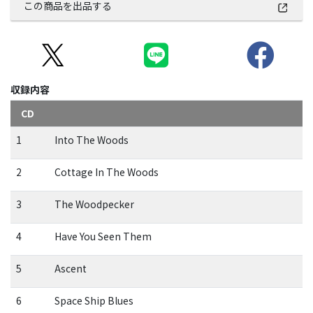
この商品を出品する
収録内容
CD
1
Into The Woods
2
Cottage In The Woods
3
The Woodpecker
4
Have You Seen Them
5
Ascent
6
Space Ship Blues