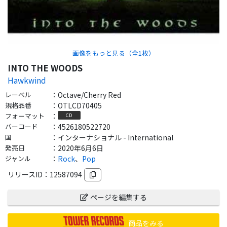
画像をもっと見る（全
1
枚）
INTO THE WOODS
Hawkwind
レーベル
：
Octave/Cherry Red
規格品番
：
OTLCD70405
フォーマット
：
CD
バーコード
：
4526180522720
国
：
インターナショナル - International
発売日
：
2020年6月6日
ジャンル
：
Rock
、
Pop
リリースID：
12587094
ページを編集する
商品をみる