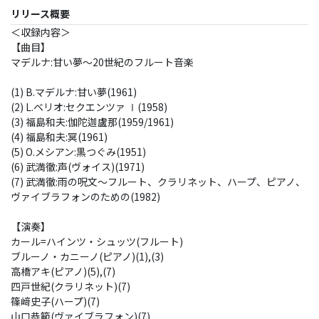
リリース概要
＜収録内容＞
【曲目】
マデルナ:甘い夢～20世紀のフルート音楽
(1) B.マデルナ:甘い夢(1961)
(2) L.ベリオ:セクエンツァ Ⅰ(1958)
(3) 福島和夫:伽陀迦盧那(1959/1961)
(4) 福島和夫:冥(1961)
(5) O.メシアン:黒つぐみ(1951)
(6) 武満徹:声(ヴォイス)(1971)
(7) 武満徹:雨の呪文～フルート、クラリネット、ハープ、ピアノ、
ヴァイブラフォンのための(1982)
【演奏】
カール=ハインツ・シュッツ(フルート)
ブルーノ・カニーノ(ピアノ)(1),(3)
高橋アキ(ピアノ)(5),(7)
四戸世紀(クラリネット)(7)
篠﨑史子(ハープ)(7)
山口恭範(ヴァイブラフォン)(7)