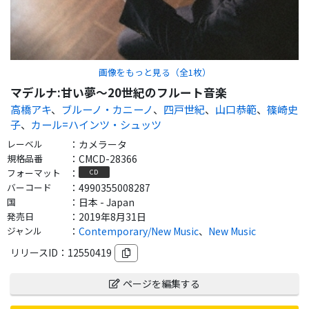
画像をもっと見る（全
1
枚）
マデルナ:甘い夢～20世紀のフルート音楽
高橋アキ
、
ブルーノ・カニーノ
、
四戸世紀
、
山口恭範
、
篠崎史
子
、
カール=ハインツ・シュッツ
レーベル
：
カメラータ
規格品番
：
CMCD-28366
フォーマット
：
CD
バーコード
：
4990355008287
国
：
日本 - Japan
発売日
：
2019年8月31日
ジャンル
：
Contemporary/New Music
、
New Music
リリースID：
12550419
ページを編集する