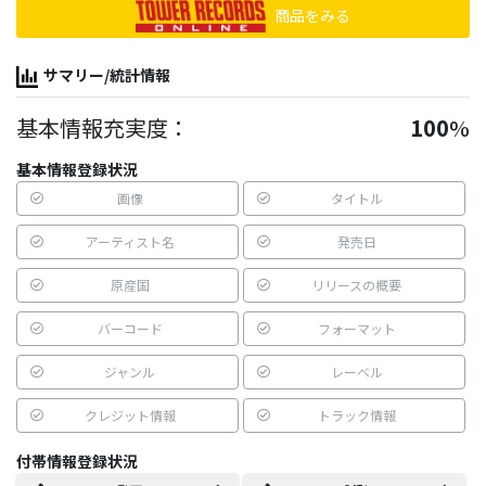
商品をみる
サマリー/統計情報
基本情報充実度：
100
%
基本情報登録状況
画像
タイトル
アーティスト名
発売日
原産国
リリースの概要
バーコード
フォーマット
ジャンル
レーベル
クレジット情報
トラック情報
付帯情報登録状況