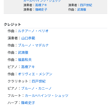
カール=ハインツ・シュッツ
演奏者
：
高橋アキ
演奏者
：
四戸世紀
演奏者
：
篠崎史子
作曲
：
武満徹
クレジット
作曲
：
ルチアーノ・ベリオ
演奏者
：
山口恭範
作曲
：
ブルーノ・マデルナ
作曲
：
武満徹
作曲
：
福島和夫
ピアノ
：
高橋アキ
作曲
：
オリヴィエ・メシアン
クラリネット
：
四戸世紀
ピアノ
：
ブルーノ・カニーノ
フルート
：
カール=ハインツ・シュッツ
ハープ
：
篠崎史子