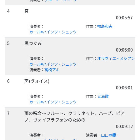
4
冥
00:05:57
演奏者
：
作曲
：
福島和夫
カール=ハインツ・シュッツ
5
黒つぐみ
00:06:00
演奏者
：
作曲
：
オリヴィエ・メシアン
カール=ハインツ・シュッツ
演奏者
：
高橋アキ
6
声(ヴォイス)
00:06:01
演奏者
：
作曲
：
武満徹
カール=ハインツ・シュッツ
7
雨の呪文～フルート、クラリネット、ハープ、ピア
ノ、ヴァイブラフォンのための
00:09:12
演奏者
：
演奏者
：
山口恭範