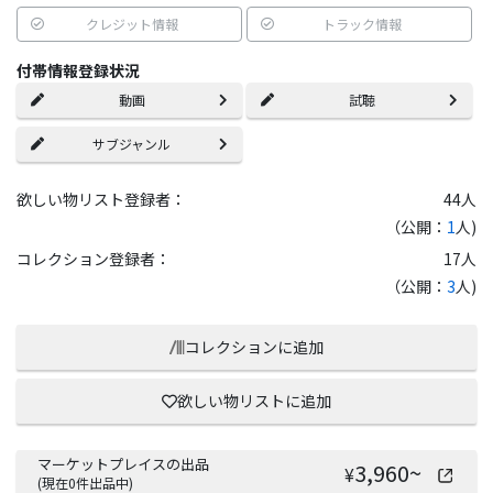
クレジット情報
トラック情報
付帯情報登録状況
動画
試聴
サブジャンル
欲しい物リスト登録者：
44
人
（公開：
1
人)
コレクション登録者：
17
人
（公開：
3
人)
コレクションに追加
欲しい物リストに追加
マーケットプレイスの出品
3,960
~
¥
(現在
0
件出品中)