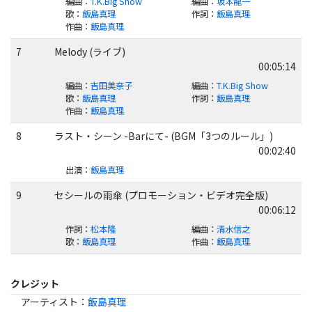
編曲
：
T.K.Big Show
編曲
：
坂本龍一
歌
：
飯島真理
作詞
：
飯島真理
作曲
：
飯島真理
7
Melody (ライブ)
00:05:14
編曲
：
吉田美奈子
編曲
：
T.K.Big Show
歌
：
飯島真理
作詞
：
飯島真理
作曲
：
飯島真理
8
ラスト・シーン -Barにて- (BGM「3つのルール」)
00:02:40
出演
：
飯島真理
9
セシールの雨傘 (プロモーション・ビデオ完全版)
00:06:12
作詞
：
松本隆
編曲
：
清水信之
歌
：
飯島真理
作曲
：
飯島真理
クレジット
アーティスト
：
飯島真理