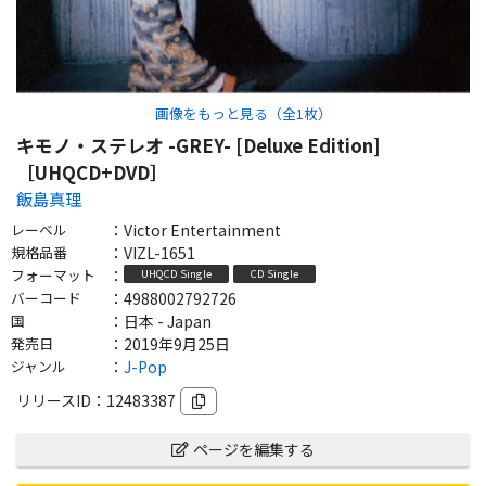
画像をもっと見る（全
1
枚）
キモノ・ステレオ -GREY- [Deluxe Edition]
［UHQCD+DVD］
飯島真理
レーベル
：
Victor Entertainment
規格品番
：
VIZL-1651
フォーマット
：
UHQCD Single
CD Single
バーコード
：
4988002792726
国
：
日本 - Japan
発売日
：
2019年9月25日
ジャンル
：
J-Pop
リリースID：
12483387
ページを編集する