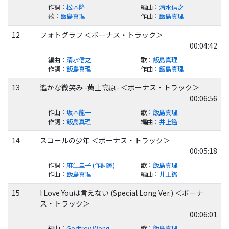
作詞
：
松本隆
編曲
：
清水信之
歌
：
飯島真理
作曲
：
飯島真理
12
フォトグラフ ＜ボーナス・トラック＞
00:04:42
編曲
：
清水信之
歌
：
飯島真理
作詞
：
飯島真理
作曲
：
飯島真理
13
遙かな微笑み -黄土高原- ＜ボーナス・トラック＞
00:06:56
作曲
：
坂本龍一
歌
：
飯島真理
作詞
：
飯島真理
編曲
：
井上鑑
14
スコールの少年 ＜ボーナス・トラック＞
00:05:18
作詞
：
麻生圭子 (作詞家)
歌
：
飯島真理
作曲
：
飯島真理
編曲
：
井上鑑
15
I Love Youは言えない (Special Long Ver.) ＜ボーナ
ス・トラック＞
00:06:01
編曲
：
Godfrey Wong
歌
：
飯島真理