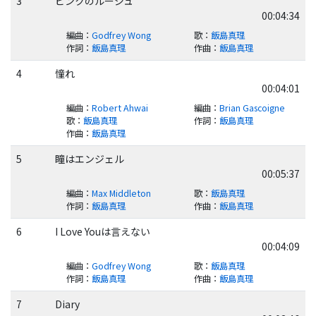
3
ピンクのルージュ
00:04:34
編曲
：
Godfrey Wong
歌
：
飯島真理
作詞
：
飯島真理
作曲
：
飯島真理
4
憧れ
00:04:01
編曲
：
Robert Ahwai
編曲
：
Brian Gascoigne
歌
：
飯島真理
作詞
：
飯島真理
作曲
：
飯島真理
5
瞳はエンジェル
00:05:37
編曲
：
Max Middleton
歌
：
飯島真理
作詞
：
飯島真理
作曲
：
飯島真理
6
I Love Youは言えない
00:04:09
編曲
：
Godfrey Wong
歌
：
飯島真理
作詞
：
飯島真理
作曲
：
飯島真理
7
Diary