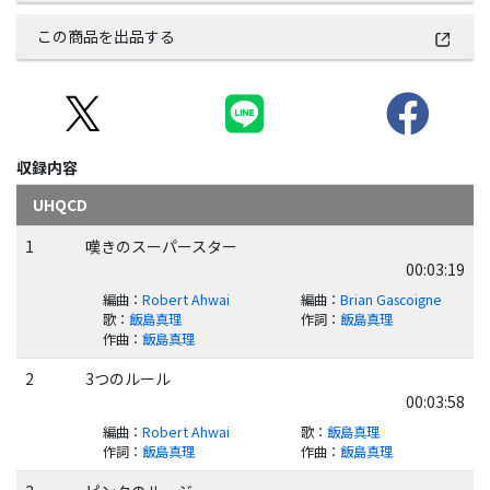
この商品を出品する
収録内容
UHQCD
1
嘆きのスーパースター
00:03:19
編曲
：
Robert Ahwai
編曲
：
Brian Gascoigne
歌
：
飯島真理
作詞
：
飯島真理
作曲
：
飯島真理
2
3つのルール
00:03:58
編曲
：
Robert Ahwai
歌
：
飯島真理
作詞
：
飯島真理
作曲
：
飯島真理