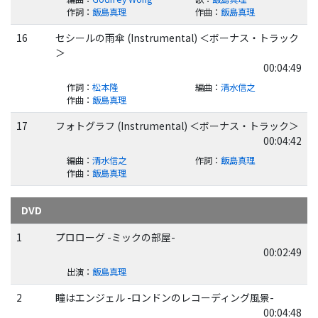
作詞
：
飯島真理
作曲
：
飯島真理
16
セシールの雨傘 (Instrumental) ＜ボーナス・トラック
＞
00:04:49
作詞
：
松本隆
編曲
：
清水信之
作曲
：
飯島真理
17
フォトグラフ (Instrumental) ＜ボーナス・トラック＞
00:04:42
編曲
：
清水信之
作詞
：
飯島真理
作曲
：
飯島真理
DVD
1
プロローグ -ミックの部屋-
00:02:49
出演
：
飯島真理
2
瞳はエンジェル -ロンドンのレコーディング風景-
00:04:48