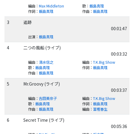
編曲
：
Max Middleton
歌
：
飯島真理
作詞
：
飯島真理
作曲
：
飯島真理
3
追跡
00:01:47
出演
：
飯島真理
4
二つの風船 (ライブ)
00:03:32
編曲
：
清水信之
編曲
：
T.K.Big Show
歌
：
飯島真理
作詞
：
飯島真理
作曲
：
飯島真理
5
Mr.Groovy (ライブ)
00:03:37
編曲
：
吉田美奈子
編曲
：
T.K.Big Show
歌
：
飯島真理
作詞
：
飯島真理
作曲
：
飯島真理
編曲
：
富樫春生
6
Secret Time (ライブ)
00:05:36