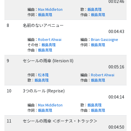
00:02:46
編曲
：
Max Middleton
歌
：
飯島真理
作詞
：
飯島真理
作曲
：
飯島真理
8
名前のないアベニュー
00:04:43
編曲
：
Robert Ahwai
編曲
：
Brian Gascoigne
その他
：
飯島真理
作詞
：
飯島真理
作曲
：
飯島真理
9
セシールの雨傘 (Version II)
00:05:16
作詞
：
松本隆
編曲
：
Robert Ahwai
歌
：
飯島真理
作曲
：
飯島真理
10
3つのルール (Reprise)
00:04:14
編曲
：
Max Middleton
歌
：
飯島真理
作詞
：
飯島真理
作曲
：
飯島真理
11
セシールの雨傘 ＜ボーナス・トラック＞
00:04:50