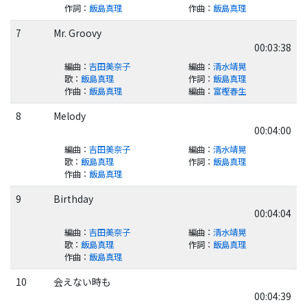
作詞
：
飯島真理
作曲
：
飯島真理
7
Mr. Groovy
00:03:38
編曲
：
吉田美奈子
編曲
：
清水靖晃
歌
：
飯島真理
作詞
：
飯島真理
作曲
：
飯島真理
編曲
：
富樫春生
8
Melody
00:04:00
編曲
：
吉田美奈子
編曲
：
清水靖晃
歌
：
飯島真理
作詞
：
飯島真理
作曲
：
飯島真理
9
Birthday
00:04:04
編曲
：
吉田美奈子
編曲
：
清水靖晃
歌
：
飯島真理
作詞
：
飯島真理
作曲
：
飯島真理
10
会えない時も
00:04:39