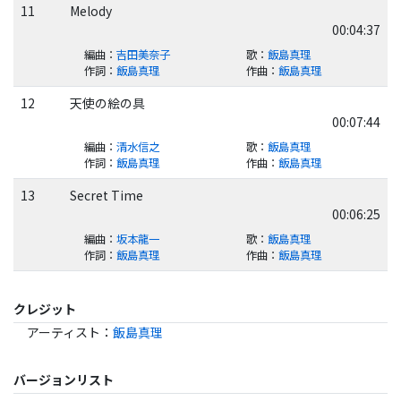
11
Melody
00:04:37
編曲
：
吉田美奈子
歌
：
飯島真理
作詞
：
飯島真理
作曲
：
飯島真理
12
天使の絵の具
00:07:44
編曲
：
清水信之
歌
：
飯島真理
作詞
：
飯島真理
作曲
：
飯島真理
13
Secret Time
00:06:25
編曲
：
坂本龍一
歌
：
飯島真理
作詞
：
飯島真理
作曲
：
飯島真理
クレジット
アーティスト
：
飯島真理
バージョンリスト