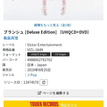
画像をもっと見る（全
1
枚）
ブランシュ [Deluxe Edition] ［UHQCD+DVD］
飯島真理
レーベル
：
Victor Entertainment
規格品番
：
VIZL-1649
フォーマット
：
UHQCD Single
CD Single
バーコード
：
4988002792702
国
：
日本 - Japan
発売日
：
2019年9月25日
ジャンル
：
J-Pop
リリースID：
12474570
ページを編集する
商品をみる