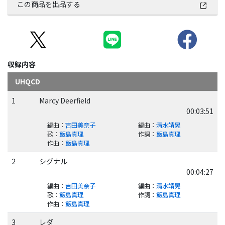
この商品を出品する
収録内容
UHQCD
1
Marcy Deerfield
00:03:51
編曲
：
吉田美奈子
編曲
：
清水靖晃
歌
：
飯島真理
作詞
：
飯島真理
作曲
：
飯島真理
2
シグナル
00:04:27
編曲
：
吉田美奈子
編曲
：
清水靖晃
歌
：
飯島真理
作詞
：
飯島真理
作曲
：
飯島真理
3
レダ