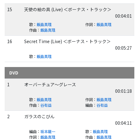
15
天使の絵の具 (Live) ＜ボーナス・トラック＞
00:04:01
歌
：
飯島真理
作詞
：
飯島真理
作曲
：
飯島真理
16
Secret Time (Live) ＜ボーナス・トラック＞
00:05:27
歌
：
飯島真理
DVD
1
オーバーチュア～グレース
00:01:18
歌
：
飯島真理
作詞
：
飯島真理
作曲
：
谷有益
編曲
：
谷有益
2
ガラスのこびん
00:04:11
編曲
：
坂本龍一
歌
：
飯島真理
作詞
：
飯島真理
作曲
：
飯島真理