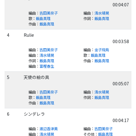
00:04:07
編曲
：
吉田美奈子
編曲
：
清水靖晃
歌
：
飯島真理
作詞
：
飯島真理
作曲
：
飯島真理
4
Rulie
00:03:58
編曲
：
吉田美奈子
編曲
：
金子飛鳥
編曲
：
清水靖晃
歌
：
飯島真理
作詞
：
飯島真理
作曲
：
飯島真理
編曲
：
富樫春生
5
天使の絵の具
00:05:07
編曲
：
吉田美奈子
編曲
：
清水靖晃
歌
：
飯島真理
作詞
：
飯島真理
作曲
：
飯島真理
6
シンデレラ
00:04:17
編曲
：
渡辺香津美
編曲
：
吉田美奈子
編曲
：
清水靖晃
その他
：
飯島真理