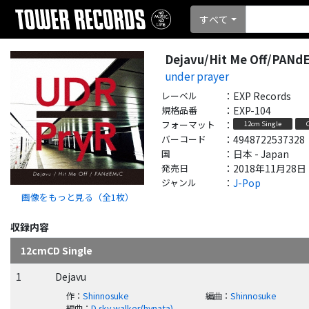
すべて
Dejavu/Hit Me Off/PANd
under prayer
レーベル
：
EXP Records
規格品番
：
EXP-104
フォーマット
：
12cm Single
バーコード
：
4948722537328
国
：
日本 - Japan
発売日
：
2018年11月28日
ジャンル
：
J-Pop
画像をもっと見る（全
1
枚）
収録内容
12cmCD Single
1
Dejavu
作
：
Shinnosuke
編曲
：
Shinnosuke
編曲
：
D sky walker(hynata)