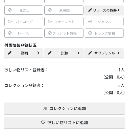
発売日
原産国
リリースの概要
バーコード
フォーマット
ジャンル
レーベル
クレジット情報
トラック情報
付帯情報登録状況
動画
試聴
サブジャンル
欲しい物リスト登録者：
1
人
（公開：0人)
コレクション登録者：
0
人
（公開：0人)
コレクションに追加
欲しい物リストに追加