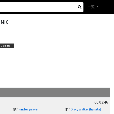
一覧
EMiC
CD Single
00:03:46
歌
：
under prayer
作
：
D sky walker(hynata)