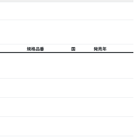
規格品番
国
発売年