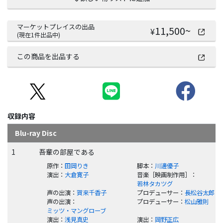
マーケットプレイスの出品
11,500
~
¥
(現在
1
件出品中)
この商品を出品する
収録内容
Blu-ray Disc
1
吾輩の部屋である
原作
：
田岡りき
脚本
：
川邊優子
演出
：
大倉寛子
音楽［映画制作用］
：
若林タカツグ
声の出演
：
賀来千香子
プロデューサー
：
長松谷太郎
声の出演
：
プロデューサー
：
松山雅則
ミッツ・マングローブ
演出
：
浅見真史
演出
：
岡野正広