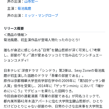
声の出演
：
山寺宏一
主演
：
菊池風磨
声の出演
：
ミッツ・マングローブ
リリース概要
＜商品の情報＞
菊池風磨、初主演作品が登場人物たったのひとり!
誰もが身近に感じられる"日常"を鍵山哲郎が深く可笑しく?考察
し、部屋の"モノ"達が愛あるツッコミで包み込むワンシチュエー
ションコメディ!
日本テレビ 深夜ドラマ「シンドラ」第2弾は、Sexy Zoneの菊池風
磨が初主演した話題のドラマ「吾輩の部屋である」。
原作は京都精華大学芸術学部在学中の2009年に「第5回ゲッサン新
人賞」佳作を受賞し、2014年に『ゲッサンmini』において『確か
めにいこう』でデビューを果たした田岡りき。
今回自身初の連載漫画『吾輩の部屋である』が同名コミックで、
都内某所築41年木造アパートに住む大学院生鍵山哲郎が、ひとり
だけどひとりじゃない部屋の中、日常の小さな出来事を大学院生