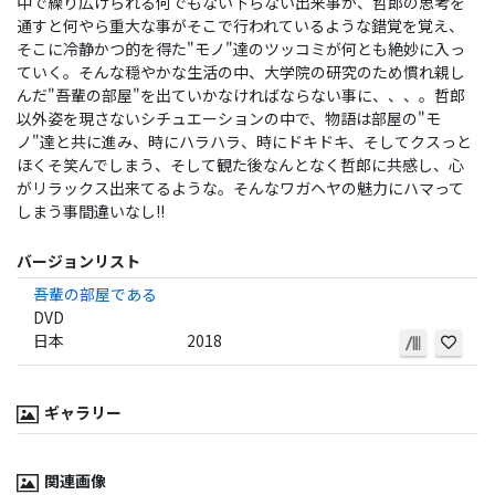
中で繰り広げられる何でもない下らない出来事が、哲郎の思考を
通すと何やら重大な事がそこで行われているような錯覚を覚え、
そこに冷静かつ的を得た"モノ"達のツッコミが何とも絶妙に入っ
ていく。そんな穏やかな生活の中、大学院の研究のため慣れ親し
んだ"吾輩の部屋"を出ていかなければならない事に、、、。哲郎
以外姿を現さないシチュエーションの中で、物語は部屋の"モ
ノ"達と共に進み、時にハラハラ、時にドキドキ、そしてクスっと
ほくそ笑んでしまう、そして観た後なんとなく哲郎に共感し、心
がリラックス出来てるような。そんなワガヘヤの魅力にハマって
しまう事間違いなし!!
バージョンリスト
吾輩の部屋である
DVD
日本
2018
ギャラリー
関連画像