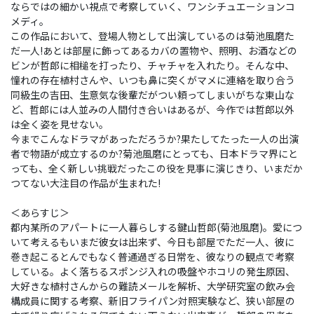
ならではの細かい視点で考察していく、ワンシチュエーションコ
メディ。
この作品において、登場人物として出演しているのは菊池風磨た
だ一人!あとは部屋に飾ってあるカバの置物や、照明、お酒などの
ビンが哲郎に相槌を打ったり、チャチャを入れたり。そんな中、
憧れの存在植村さんや、いつも鼻に突くがマメに連絡を取り合う
同級生の吉田、生意気な後輩だがつい頼ってしまいがちな東山な
ど、哲郎には人並みの人間付き合いはあるが、今作では哲郎以外
は全く姿を見せない。
今までこんなドラマがあっただろうか?果たしてたった一人の出演
者で物語が成立するのか?菊池風磨にとっても、日本ドラマ界にと
っても、全く新しい挑戦だったこの役を見事に演じきり、いまだか
つてない大注目の作品が生まれた!
＜あらすじ＞
都内某所のアパートに一人暮らしする鍵山哲郎(菊池風磨)。愛につ
いて考えるもいまだ彼女は出来ず、今日も部屋でただ一人、彼に
巻き起こるとんでもなく普通過ぎる日常を、彼なりの観点で考察
している。よく落ちるスポンジ入れの吸盤やホコリの発生原因、
大好きな植村さんからの難読メールを解析、大学研究室の飲み会
構成員に関する考察、新旧フライパン対照実験など、狭い部屋の