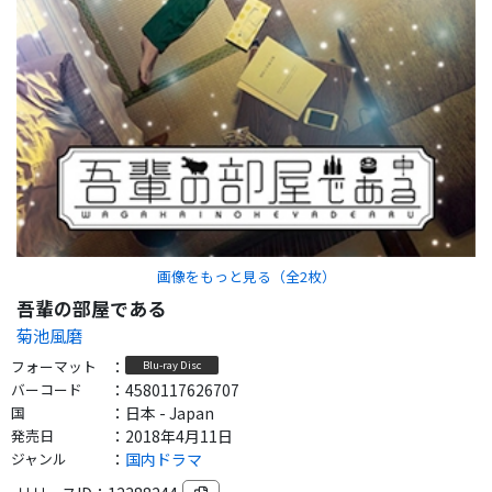
画像をもっと見る（全
2
枚）
吾輩の部屋である
菊池風磨
フォーマット
：
Blu-ray Disc
バーコード
：
4580117626707
国
：
日本 - Japan
発売日
：
2018年4月11日
ジャンル
：
国内ドラマ