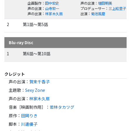
企画製作
：
田中宏史
声の出演
：
増田明美
声の出演
：
山寺宏一
プロデューサー
：
三上絵里子
声の出演
：
林家木久扇
出演
：
菊池風磨
2
第1話～第5話
Blu-ray Disc
1
第6話～第10話
クレジット
声の出演
：
賀来千香子
主題歌
：
Sexy Zone
声の出演
：
林家木久扇
音楽［映画制作用］
：
若林タカツグ
原作
：
田岡りき
脚本
：
川邊優子