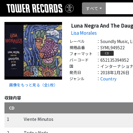
すべて
Luna Negra And The Daug
Lisa Morales
レーベル
：
Soundly Music, 
規格品番
：
SYML949522
フォーマット
：
CD
バーコード
：
652135394952
国
：
インターナショナル - 
発売日
：
2018年1月26日
ジャンル
：
Country
画像をもっと見る（全
1
枚）
収録内容
CD
1
Viente Minutos
2
Todo y Nada