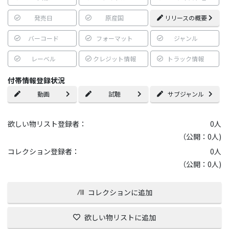
発売日
原産国
リリースの概要
バーコード
フォーマット
ジャンル
レーベル
クレジット情報
トラック情報
付帯情報登録状況
動画
試聴
サブジャンル
欲しい物リスト登録者：
0
人
（公開：0人)
コレクション登録者：
0
人
（公開：0人)
コレクションに追加
欲しい物リストに追加