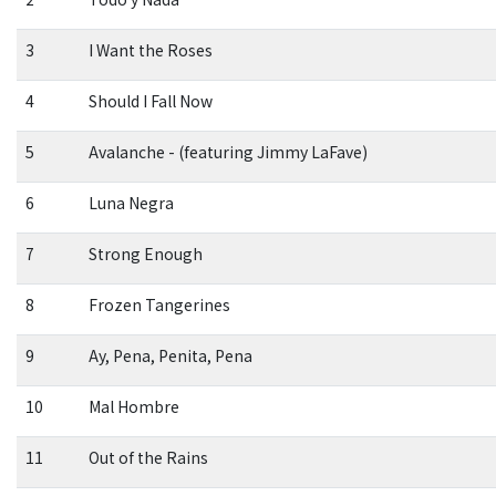
3
I Want the Roses
4
Should I Fall Now
5
Avalanche - (featuring Jimmy LaFave)
6
Luna Negra
7
Strong Enough
8
Frozen Tangerines
9
Ay, Pena, Penita, Pena
10
Mal Hombre
11
Out of the Rains