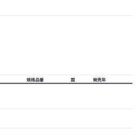
規格品番
国
発売年