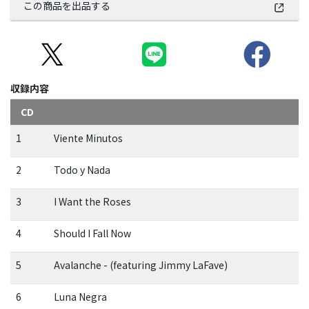
この商品を出品する
収録内容
CD
1
Viente Minutos
2
Todo y Nada
3
I Want the Roses
4
Should I Fall Now
5
Avalanche - (featuring Jimmy LaFave)
6
Luna Negra