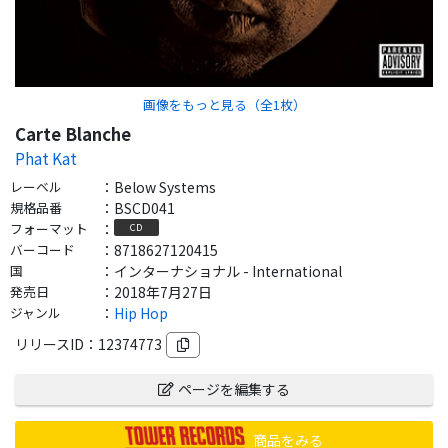
画像をもっと見る（全
1
枚）
Carte Blanche
Phat Kat
レーベル
：
Below Systems
規格品番
：
BSCD041
フォーマット
：
CD
バーコード
：
8718627120415
国
：
インターナショナル - International
発売日
：
2018年7月27日
ジャンル
：
Hip Hop
リリースID：
12374773
ページを編集する
商品をみる