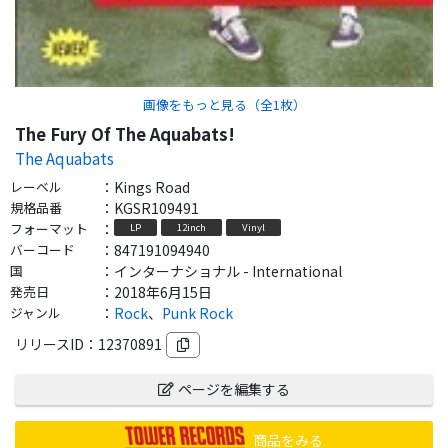
画像をもっと見る（全
1
枚）
The Fury Of The Aquabats!
The Aquabats
レーベル
：
Kings Road
規格品番
：
KGSR109491
フォーマット
：
LP
12inch
Vinyl
バーコード
：
847191094940
国
：
インターナショナル - International
発売日
：
2018年6月15日
ジャンル
：
Rock
、
Punk Rock
リリースID：
12370891
ページを編集する
商品をみる