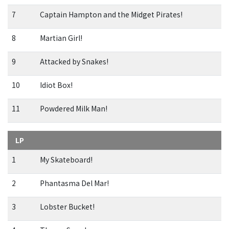
7
Captain Hampton and the Midget Pirates!
8
Martian Girl!
9
Attacked by Snakes!
10
Idiot Box!
11
Powdered Milk Man!
LP
1
My Skateboard!
2
Phantasma Del Mar!
3
Lobster Bucket!