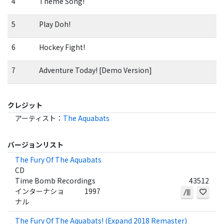
4
Theme Song!
5
Play Doh!
6
Hockey Fight!
7
Adventure Today! [Demo Version]
クレジット
アーティスト
：
The Aquabats
バージョンリスト
The Fury Of The Aquabats
CD
Time Bomb Recordings
43512
インターナショ
1997
ナル
The Fury Of The Aquabats! (Expand 2018 Remaster)