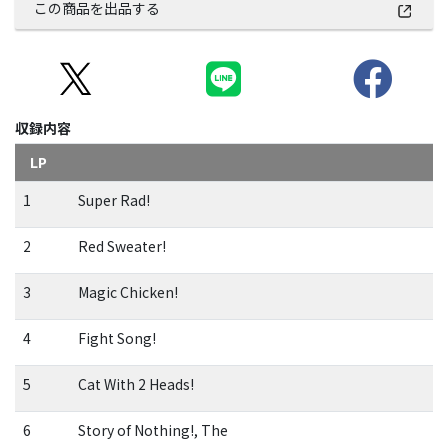
この商品を出品する
収録内容
LP
1
Super Rad!
2
Red Sweater!
3
Magic Chicken!
4
Fight Song!
5
Cat With 2 Heads!
6
Story of Nothing!, The