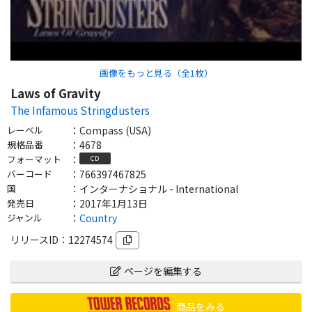
画像をもっと見る（全
1
枚）
Laws of Gravity
The Infamous Stringdusters
レーベル
：
Compass (USA)
規格品番
：
4678
フォーマット
：
CD
バーコード
：
766397467825
国
：
インターナショナル - International
発売日
：
2017年1月13日
ジャンル
：
Country
リリースID：
12274574
ページを編集する
商品をみる