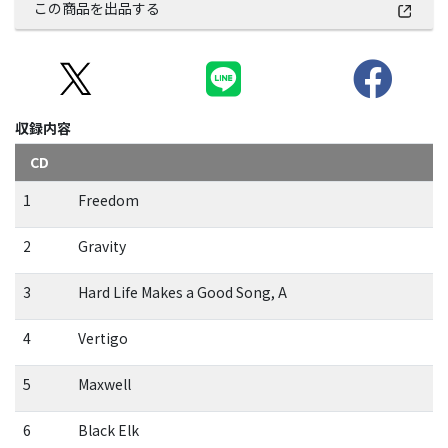
この商品を出品する
収録内容
CD
1
Freedom
2
Gravity
3
Hard Life Makes a Good Song, A
4
Vertigo
5
Maxwell
6
Black Elk