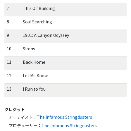
7
This Ol' Building
8
Soul Searching
9
1901: A Canyon Odyssey
10
Sirens
11
Back Home
12
Let Me Know
13
I Run to You
クレジット
アーティスト
：
The Infamous Stringdusters
プロデューサー
：
The Infamous Stringdusters