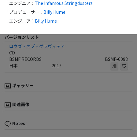
エンジニア
：
The Infamous Stringdusters
プロデューサー
：
Billy Hume
エンジニア
：
Billy Hume
バージョンリスト
ロウズ・オブ・グラヴィティ
CD
BSMF RECORDS
BSMF-6098
日本
2017
ギャラリー
関連画像
Notes