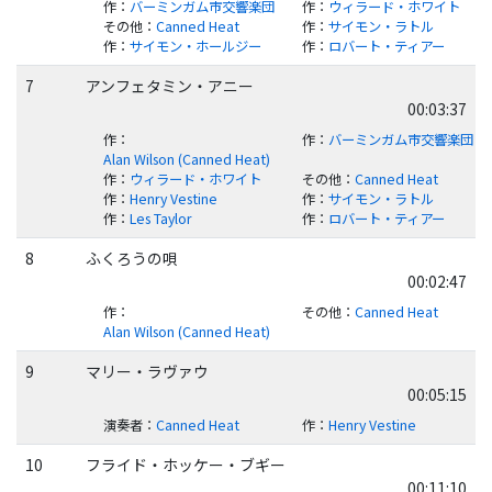
作
：
バーミンガム市交響楽団
作
：
ウィラード・ホワイト
その他
：
Canned Heat
作
：
サイモン・ラトル
作
：
サイモン・ホールジー
作
：
ロバート・ティアー
7
アンフェタミン・アニー
00:03:37
作
：
作
：
バーミンガム市交響楽団
Alan Wilson (Canned Heat)
作
：
ウィラード・ホワイト
その他
：
Canned Heat
作
：
Henry Vestine
作
：
サイモン・ラトル
作
：
Les Taylor
作
：
ロバート・ティアー
8
ふくろうの唄
00:02:47
作
：
その他
：
Canned Heat
Alan Wilson (Canned Heat)
9
マリー・ラヴァウ
00:05:15
演奏者
：
Canned Heat
作
：
Henry Vestine
10
フライド・ホッケー・ブギー
00:11:10