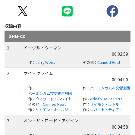
収録内容
SHM-CD
1
イーヴル・ウーマン
00:02:59
作
：
Larry Weiss
その他
：
Canned Heat
2
マイ・クライム
00:04:00
作
：
作
：
バーミンガム市交響楽団
バーミンガム市交響合唱団
作
：
ウィラード・ホワイト
作
：
Adolfo De La Parra
その他
：
Canned Heat
作
：
サイモン・ラトル
作
：
サイモン・ホールジー
作
：
ロバート・ティアー
3
オン・ザ・ロード・アゲイン
00:04:58