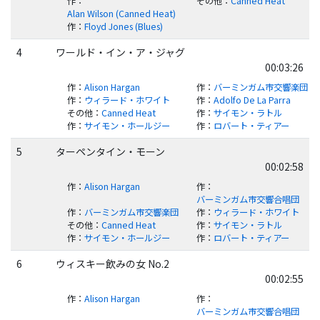
作
：
その他
：
Canned Heat
Alan Wilson (Canned Heat)
作
：
Floyd Jones (Blues)
4
ワールド・イン・ア・ジャグ
00:03:26
作
：
Alison Hargan
作
：
バーミンガム市交響楽団
作
：
ウィラード・ホワイト
作
：
Adolfo De La Parra
その他
：
Canned Heat
作
：
サイモン・ラトル
作
：
サイモン・ホールジー
作
：
ロバート・ティアー
5
ターペンタイン・モーン
00:02:58
作
：
Alison Hargan
作
：
バーミンガム市交響合唱団
作
：
バーミンガム市交響楽団
作
：
ウィラード・ホワイト
その他
：
Canned Heat
作
：
サイモン・ラトル
作
：
サイモン・ホールジー
作
：
ロバート・ティアー
6
ウィスキー飲みの女 No.2
00:02:55
作
：
Alison Hargan
作
：
バーミンガム市交響合唱団