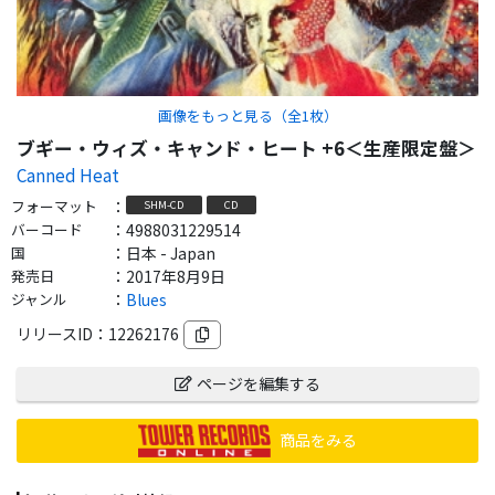
画像をもっと見る（全
1
枚）
ブギー・ウィズ・キャンド・ヒート +6＜生産限定盤＞
Canned Heat
フォーマット
：
SHM-CD
CD
バーコード
：
4988031229514
国
：
日本 - Japan
発売日
：
2017年8月9日
ジャンル
：
Blues
リリースID：
12262176
ページを編集する
商品をみる