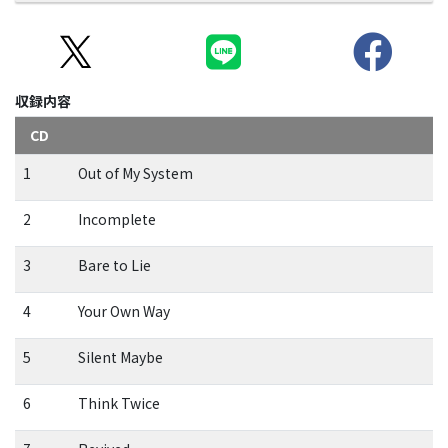
収録内容
CD
1
Out of My System
2
Incomplete
3
Bare to Lie
4
Your Own Way
5
Silent Maybe
6
Think Twice