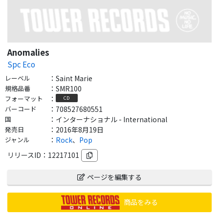
Anomalies
Spc Eco
レーベル
：
Saint Marie
規格品番
：
SMR100
フォーマット
：
CD
バーコード
：
708527680551
国
：
インターナショナル - International
発売日
：
2016年8月19日
ジャンル
：
Rock
、
Pop
リリースID：
12217101
ページを編集する
商品をみる