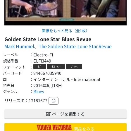
画像をもっと見る（全
1
枚）
Golden State Lone Star Blues Revue
Mark Hummel
、
The Golden State-Lone Star Revue
レーベル
：
Electro-Fi
規格品番
：
ELFI3449
フォーマット
：
LP
12inch
Vinyl
バーコード
：
844667035940
国
：
インターナショナル - International
発売日
：
2016年6月13日
ジャンル
：
Blues
リリースID：
12181677
ページを編集する
商品をみる