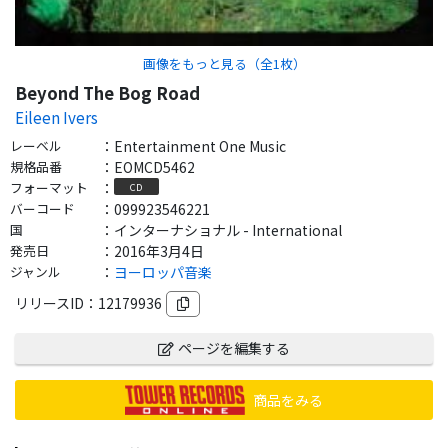
画像をもっと見る（全
1
枚）
Beyond The Bog Road
Eileen Ivers
レーベル
：
Entertainment One Music
規格品番
：
EOMCD5462
フォーマット
：
CD
バーコード
：
099923546221
国
：
インターナショナル - International
発売日
：
2016年3月4日
ジャンル
：
ヨーロッパ音楽
リリースID：
12179936
ページを編集する
商品をみる