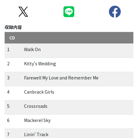
収録内容
CD
1
Walk On
2
Kitty's Wedding
3
Farewell My Love and Remember Me
4
Canbrack Girls
5
Crossroads
6
Mackerel Sky
7
Linin' Track