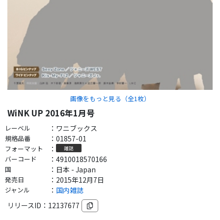
画像をもっと見る（全
1
枚）
WiNK UP 2016年1月号
レーベル
：
ワニブックス
規格品番
：
01857-01
フォーマット
：
雑誌
バーコード
：
4910018570166
国
：
日本 - Japan
発売日
：
2015年12月7日
ジャンル
：
国内雑誌
リリースID：
12137677