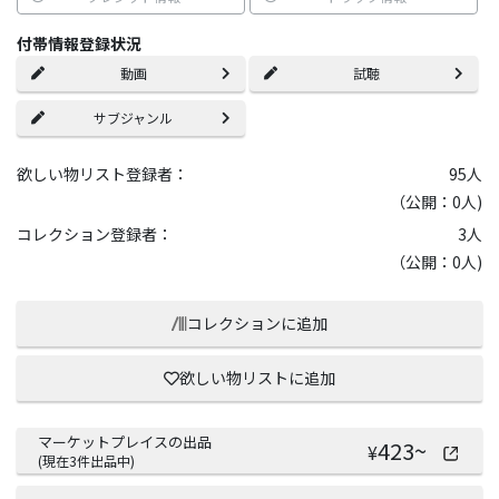
付帯情報登録状況
動画
試聴
サブジャンル
欲しい物リスト登録者：
95
人
（公開：0人)
コレクション登録者：
3
人
（公開：0人)
コレクションに追加
欲しい物リストに追加
マーケットプレイスの出品
423
~
¥
(現在
3
件出品中)