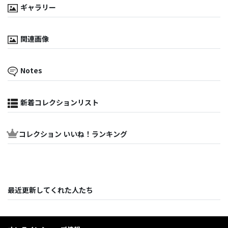
ギャラリー
関連画像
Notes
新着コレクションリスト
コレクション いいね！ランキング
最近更新してくれた人たち