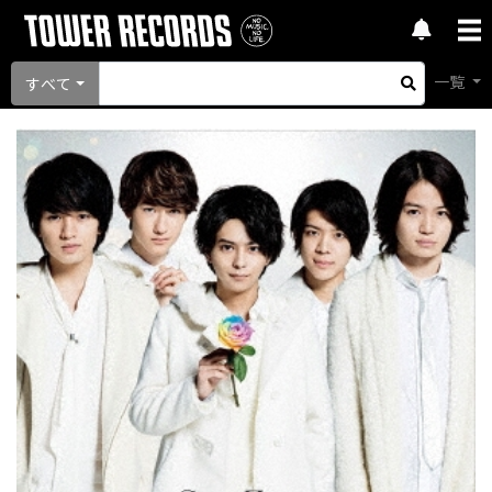
一覧
すべて