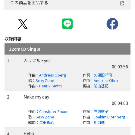
この商品を出品する
収録内容
12cmCD Single
1
カラフル Eyes
00:03:56
作曲
：
Andreas Oberg
作詞
：
久保田洋司
歌
：
Sexy Zone
作曲
：
Andreas Ohrn
作曲
：
Henrik Smith
編曲
：
船山基紀
2
Make my day
00:04:03
作曲
：
Christofer Erixon
作詞
：
三浦徳子
歌
：
Sexy Zone
作曲
：
Joakim Bjornberg
編曲
：
生田真心
作曲
：
川口進
3
Hello