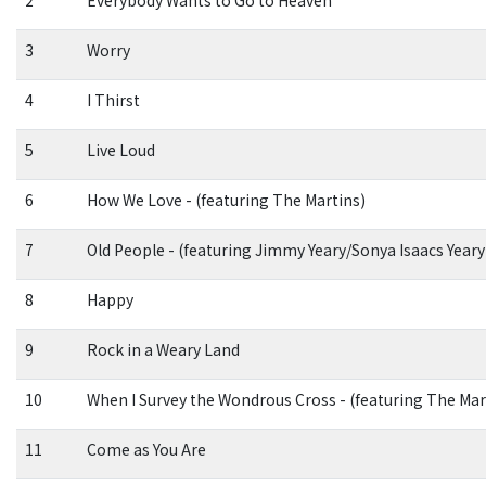
2
Everybody Wants to Go to Heaven
3
Worry
4
I Thirst
5
Live Loud
6
How We Love - (featuring The Martins)
7
Old People - (featuring Jimmy Yeary/Sonya Isaacs Yeary
8
Happy
9
Rock in a Weary Land
10
When I Survey the Wondrous Cross - (featuring The Mar
11
Come as You Are