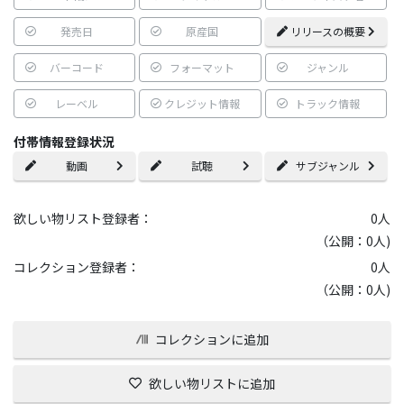
発売日
原産国
リリースの概要
バーコード
フォーマット
ジャンル
レーベル
クレジット情報
トラック情報
付帯情報登録状況
動画
試聴
サブジャンル
欲しい物リスト登録者：
0
人
（公開：0人)
コレクション登録者：
0
人
（公開：0人)
コレクションに追加
欲しい物リストに追加