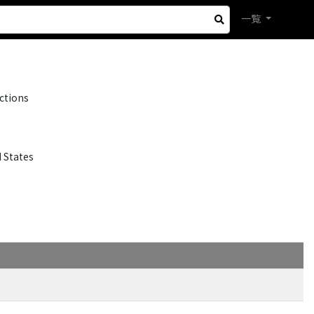
一覧
ctions
 States