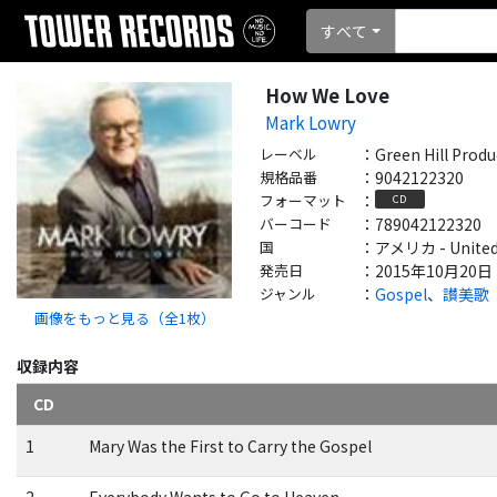
すべて
How We Love
Mark Lowry
レーベル
：
Green Hill Produ
規格品番
：
9042122320
フォーマット
：
CD
バーコード
：
789042122320
国
：
アメリカ - United
発売日
：
2015年10月20日
ジャンル
：
Gospel
、
讃美歌
画像をもっと見る（全
1
枚）
収録内容
CD
1
Mary Was the First to Carry the Gospel