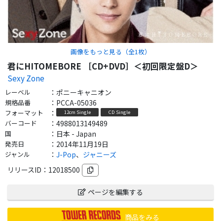
画像をもっと見る（全
1
枚）
君にHITOMEBORE ［CD+DVD］＜初回限定盤D＞
Sexy Zone
レーベル
：
ポニーキャニオン
規格品番
：
PCCA-05036
フォーマット
：
12cm Single
CD Single
バーコード
：
4988013149489
国
：
日本 - Japan
発売日
：
2014年11月19日
ジャンル
：
J-Pop
、
ジャニーズ
リリースID：
12018500
ページを編集する
商品をみる