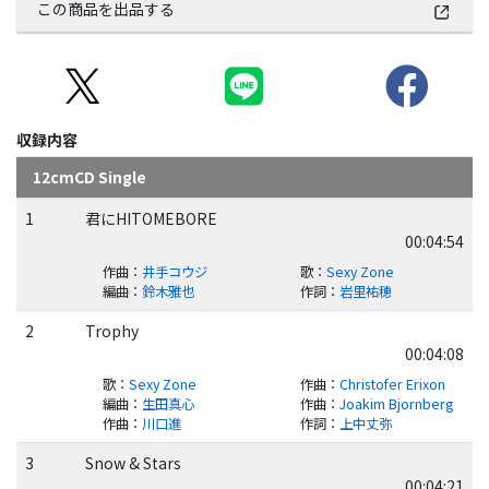
この商品を出品する
収録内容
12cmCD Single
1
君にHITOMEBORE
00:04:54
作曲
：
井手コウジ
歌
：
Sexy Zone
編曲
：
鈴木雅也
作詞
：
岩里祐穂
2
Trophy
00:04:08
歌
：
Sexy Zone
作曲
：
Christofer Erixon
編曲
：
生田真心
作曲
：
Joakim Bjornberg
作曲
：
川口進
作詞
：
上中丈弥
3
Snow & Stars
00:04:21