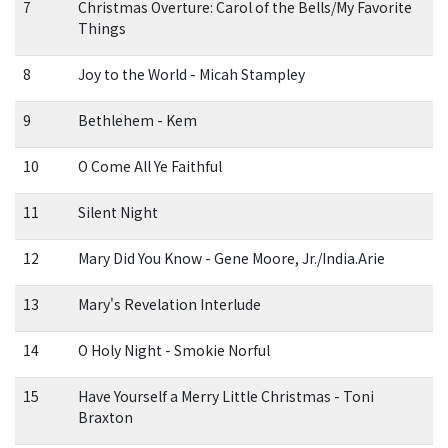
7
Christmas Overture: Carol of the Bells/My Favorite
Things
8
Joy to the World - Micah Stampley
9
Bethlehem - Kem
10
O Come All Ye Faithful
11
Silent Night
12
Mary Did You Know - Gene Moore, Jr./India.Arie
13
Mary's Revelation Interlude
14
O Holy Night - Smokie Norful
15
Have Yourself a Merry Little Christmas - Toni
Braxton