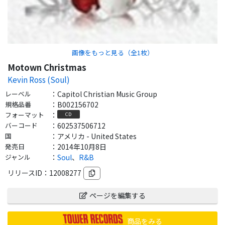
画像をもっと見る（全
1
枚）
Motown Christmas
Kevin Ross (Soul)
レーベル
：
Capitol Christian Music Group
規格品番
：
B002156702
フォーマット
：
CD
バーコード
：
602537506712
国
：
アメリカ - United States
発売日
：
2014年10月8日
ジャンル
：
Soul
、
R&B
リリースID：
12008277
ページを編集する
商品をみる