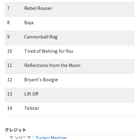
7
Rebel Rouser
8
Baja
9
Cannonball Rag
10
Tired of Waiting for You
11
Reflections from the Moon
12
Bryant's Boogie
13
Lift Off
14
Telstar
クレジット
エンジニア
：
Tucker Martine