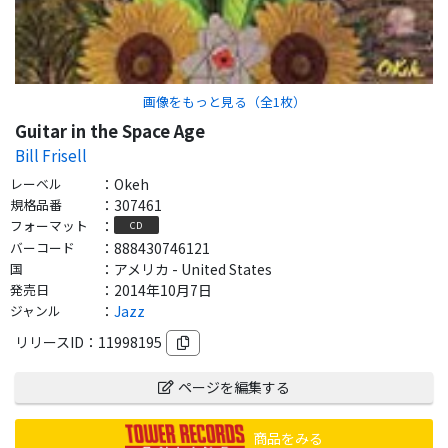
画像をもっと見る（全
1
枚）
Guitar in the Space Age
Bill Frisell
レーベル
：
Okeh
規格品番
：
307461
フォーマット
：
CD
バーコード
：
888430746121
国
：
アメリカ - United States
発売日
：
2014年10月7日
ジャンル
：
Jazz
リリースID：
11998195
ページを編集する
商品をみる