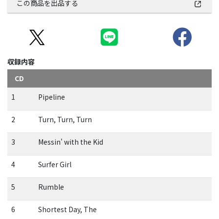
この商品を出品する
収録内容
CD
1
Pipeline
2
Turn, Turn, Turn
3
Messin' with the Kid
4
Surfer Girl
5
Rumble
6
Shortest Day, The