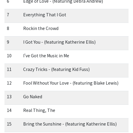
6
Edge of Love - (featuring Debra Andrew)
7
Everything That I Got
8
Rockin the Crowd
9
I Got You - (featuring Katherine Ellis)
10
I've Got the Music in Me
11
Crazy Tricks - (featuring Kid Fuss)
12
Fool Without Your Love - (featuring Blake Lewis)
13
Go Naked
14
Real Thing, The
15
Bring the Sunshine - (featuring Katherine Ellis)