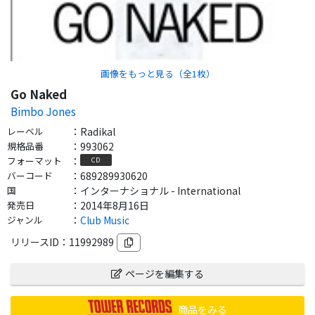
画像をもっと見る（全
1
枚）
Go Naked
Bimbo Jones
レーベル
：
Radikal
規格品番
：
993062
フォーマット
：
CD
バーコード
：
689289930620
国
：
インターナショナル - International
発売日
：
2014年8月16日
ジャンル
：
Club Music
リリースID：
11992989
ページを編集する
商品をみる