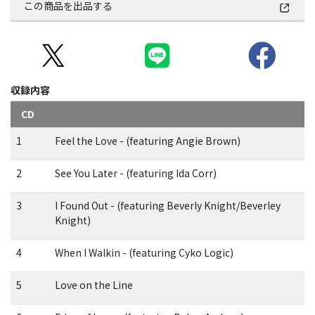
この商品を出品する
収録内容
CD
1
Feel the Love - (featuring Angie Brown)
2
See You Later - (featuring Ida Corr)
3
I Found Out - (featuring Beverly Knight/Beverley
Knight)
4
When I Walkin - (featuring Cyko Logic)
5
Love on the Line