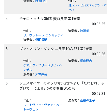
演奏者
：
渡邊順生
作曲
：
ヨハン・セバスティアン・バ
ッハ
4
チェロ・ソナタ第6番 変ロ長調 第1楽章
00:06:35
作曲
：
演奏者
：
渡邊孝
サルヴァトーレ･ランゼッティ
演奏者
：
懸田貴嗣
5
ヴァイオリン・ソナタ ニ長調 HWV371 第4楽章
00:03:36
作曲
：
演奏者
：
桐山建志
ゲオルク・フリードリヒ・ヘ
ンデル
演奏者
：
大塚直哉
6
ジュスマイヤーの≪ソリマン2世≫より「たわむれ、ふ
ざけて」による8つの変奏曲 WoO76
00:07:31
作曲
：
演奏者
：
山根弥生子
ルートヴィヒ・ヴァン・ベー
トーヴェン