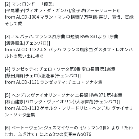
[2] マレ: ロンドー「優美」
[平尾雅子(ヴィオラ・ダ・ガンバ)/金子浩(アーチリュート)]
from ALCD-1084 マラン・マレの横顔IV 万華鏡-喜び、哀惜、官能
そして愛
[3] J. S. バッハ: フランス風序曲 ロ短調 BWV 831より I.序曲
[渡邊順生(チェンバロ)]
from ALCD-1132 J. S. バッハ フランス風序曲 グスタフ・レオンハ
ルトの思い出に捧ぐ
[4] ランゼッティ: チェロ・ソナタ第6番 変ロ長調 第1楽章
[懸田貴嗣(チェロ)/渡邊孝(チェンバロ)]
from ALCD-1131 ランゼッティ: チェロ・ソナタ集
[5] ヘンデル: ヴァイオリン・ソナタ ニ長調 HWV371 第4楽章
[桐山建志(バロック・ヴァイオリン)/大塚直哉(チェンバロ)]
from ALCD-1112 ゲオルク・フリードリヒ・ヘンデル: ヴァイオリ
ン・ソナタ全集
[6] ベートーヴェン: ジュスマイヤーの《ソリマン2世》より「たわ
むれ、ふざけて」による8つの変奏曲WoO76