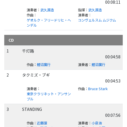
00:08:11
演奏者
：
武久源造
指揮
：
武久源造
作曲
：
演奏者
：
ゲオルク・フリードリヒ・ヘ
コンヴェルスム ムジクム
ンデル
CD
1
千灯路
00:04:58
作曲
：
鯉沼廣行
演奏者
：
鯉沼廣行
2
タクミズ・ブギ
00:04:53
演奏者
：
作曲
：
Bruce Stark
東京クラリネット・アンサン
ブル
3
STANDING
00:07:56
作曲
：
近藤譲
演奏者
：
小泉浩