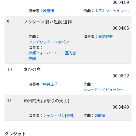
00:04:09
演奏者
：
原善伸
作曲
：
ホアキン・トゥリーナ
9
ノクターン 嬰ハ短調 遺作
00:04:05
作曲
：
演奏者
：
通崎睦美
フレデリック・ショパン
演奏者
：
京都フィルハーモニー室内合
奏団
10
喜びの島
00:06:32
演奏者
：
中井正子
作曲
：
クロード・ドビュッシー
11
節日的天山(祭りの天山)
00:04:40
演奏者
：
チャン・リン[張林]
作曲
：
郭敏清
クレジット