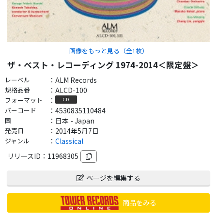
画像をもっと見る（全
1
枚）
ザ・ベスト・レコーディング 1974-2014＜限定盤＞
レーベル
：
ALM Records
規格品番
：
ALCD-100
フォーマット
：
CD
バーコード
：
4530835110484
国
：
日本 - Japan
発売日
：
2014年5月7日
ジャンル
：
Classical
リリースID：
11968305
ページを編集する
商品をみる