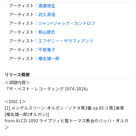
アーティスト
：
渡邊順生
アーティスト
：
武久源造
アーティスト
：
ジャン=ジャック・カントロフ
アーティスト
：
桐山建志
アーティスト
：
エフゲニー・ザラフィアンツ
アーティスト
：
平尾雅子
アーティスト
：
椎名雄一郎
リリース概要
＜収録内容＞
『ザ・ベスト・レコーディング 1974-2014』
＜DISC 1＞
[1] メンデルスゾーン: オルガン・ソナタ第3番 op.65-3 第1楽章
[椎名雄一郎(オルガン)]
from ALCD-1092 ライプツィヒ聖トーマス教会のバッハ・オルガ
ン