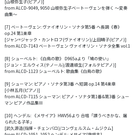
[山根弥生子(ピアノ)]
from ALCD-9049, 9050 山根弥生子ベートーヴェンを弾く ～変奏
曲集～
[7] ベートーヴェン: ヴァイオリン・ソナタ第5番 ヘ長調《春》
op.24 第1楽章
[ジャン=ジャック・カントロフ(ヴァイオリン)/上田晴子(ピアノ)]
from ALCD-7143 ベートーヴェン ヴァイオリン・ソナタ全集 vol.1
[8] シューベルト: 《白鳥の歌》 D965aより「鳩の使い」
[ジョン・エルウィス(テノール)/渡邊順生(フォルテピアノ)]
from ALCD-1123 シューベルト: 歌曲集《白鳥の歌》
[9] シューマン: ピアノ・ソナタ第3番 ヘ短調 op.14 第4楽章
[小林五月(ピアノ)]
from ALCD-7115 シューマン: ピアノ・ソナタ第1番&第3番 シュー
マン ピアノ作品集III
[10] ヘンデル: 《メサイア》HWV56より 合唱「讃うべきかな、屠
られたる子羊」
[武久源造(指揮・チェンバロ)/コンヴェルスム・ムジクム]
from ALCD-1051, 1052 ヘンデル: メサイア[救世主]