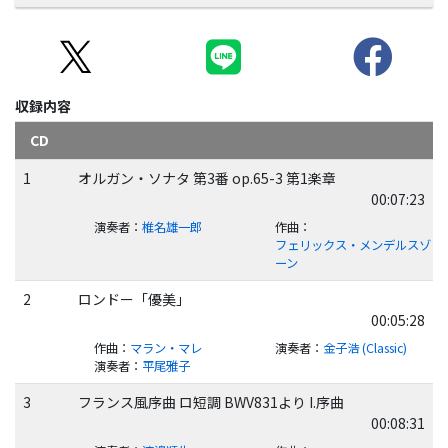
収録内容
CD
1
オルガン・ソナタ 第3番 op.65-3 第1楽章
00:07:23
演奏者
：
椎名雄一郎
作曲
：
フェリックス・メンデルスゾ
ーン
2
ロンドー「優美」
00:05:28
作曲
：
マラン・マレ
演奏者
：
金子浩 (Classic)
演奏者
：
平尾雅子
3
フランス風序曲 ロ短調 BWV831より I.序曲
00:08:31