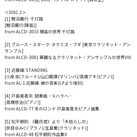
＜DISC 2＞
[1] 鯉沼廣行: 千灯路
[鯉沼廣行(篠笛)]
from ALCD-3033 横笛の世界 千灯路
[2] ブルース・スターク: タクミズ・ブギ [東京クラリネット・アン
サンブル]
from ALCD-3081 華麗なるクラリネット・アンサンブルの世界VIII
[3] 近藤譲: STANDING
[小泉浩(フルート)/山口範康(マリンバ)/高橋アキ(ピアノ)]
from AL-1 近藤譲: 線の音楽(LPより復刻)
[4] 戸島美喜夫: 間奏曲 ―V.ハラへ―
[高橋悠治(ピアノ)]
from ALCD-77 冬のロンド 戸島美喜夫ピアノ曲集
[5] 松平頼則: 《朧月夜》より「木枯らしの」
[奈良ゆみ(ソプラノ)/生島繁(クラリネット)]
from ALCD-48 松平頼則作品集II