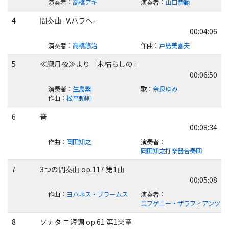
演奏者
：
高橋アキ
演奏者
：
山口恭範
4
間奏曲 -V.ハラへ-
00:04:06
演奏者
：
高橋悠治
作曲
：
戸島美喜夫
5
≪朧月夜≫より「木枯らしの」
00:06:50
演奏者
：
生島繁
歌
：
奈良ゆみ
作曲
：
松平頼則
6
音
00:08:34
作曲
：
岡田知之
演奏者
：
岡田知之打楽器合奏団
7
3つの間奏曲 op.117 第1曲
00:05:08
作曲
：
ヨハネス・ブラームス
演奏者
：
エフゲニー・ザラフィアンツ
8
ソナタ ニ短調 op.61 第1楽章