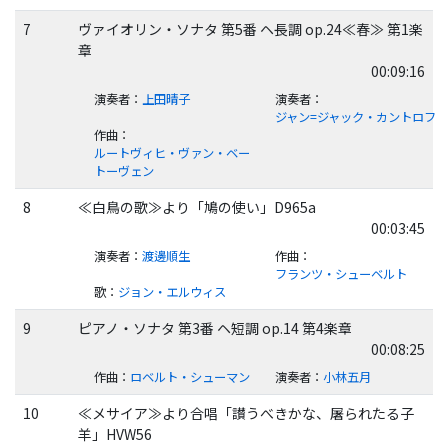
7
ヴァイオリン・ソナタ 第5番 ヘ長調 op.24≪春≫ 第1楽
章
00:09:16
演奏者
：
上田晴子
演奏者
：
ジャン=ジャック・カントロフ
作曲
：
ルートヴィヒ・ヴァン・ベー
トーヴェン
8
≪白鳥の歌≫より「鳩の使い」D965a
00:03:45
演奏者
：
渡邊順生
作曲
：
フランツ・シューベルト
歌
：
ジョン・エルウィス
9
ピアノ・ソナタ 第3番 ヘ短調 op.14 第4楽章
00:08:25
作曲
：
ロベルト・シューマン
演奏者
：
小林五月
10
≪メサイア≫より合唱「讃うべきかな、屠られたる子
羊」HVW56