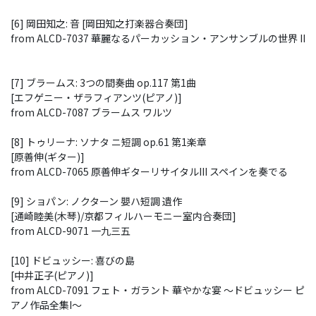
[6] 岡田知之: 音 [岡田知之打楽器合奏団]
from ALCD-7037 華麗なるパーカッション・アンサンブルの世界 II
[7] ブラームス: 3つの間奏曲 op.117 第1曲
[エフゲニー・ザラフィアンツ(ピアノ)]
from ALCD-7087 ブラームス ワルツ
[8] トゥリーナ: ソナタ ニ短調 op.61 第1楽章
[原善伸(ギター)]
from ALCD-7065 原善伸ギターリサイタルIII スペインを奏でる
[9] ショパン: ノクターン 嬰ハ短調 遺作
[通崎睦美(木琴)/京都フィルハーモニー室内合奏団]
from ALCD-9071 一九三五
[10] ドビュッシー: 喜びの島
[中井正子(ピアノ)]
from ALCD-7091 フェト・ガラント 華やかな宴 ～ドビュッシー ピ
アノ作品全集I～