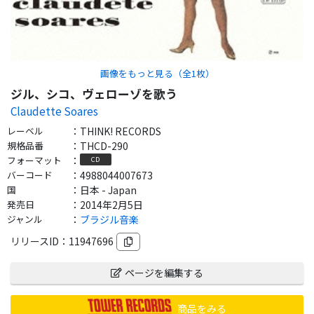
画像をもっと見る（全
1
枚）
ジル、シコ、ヴェローゾを歌う
Claudette Soares
レーベル
：
THINK! RECORDS
規格品番
：
THCD-290
フォーマット
：
CD
バーコード
：
4988044007673
国
：
日本 - Japan
発売日
：
2014年2月5日
ジャンル
：
ブラジル音楽
リリースID：
11947696
ページを編集する
商品をみる