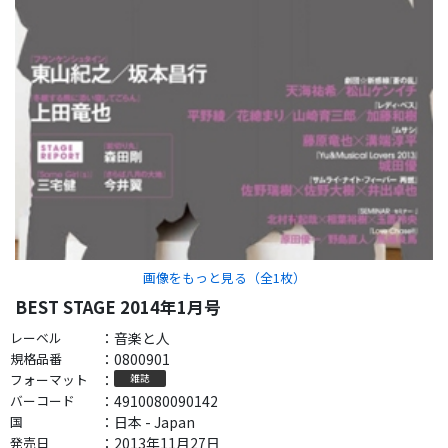
画像をもっと見る（全
1
枚）
BEST STAGE 2014年1月号
レーベル
：
音楽と人
規格品番
：
0800901
フォーマット
：
雑誌
バーコード
：
4910080090142
国
：
日本 - Japan
発売日
：
2013年11月27日