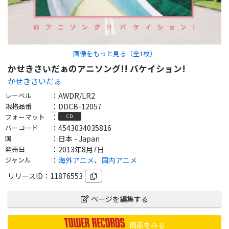
画像をもっと見る（全
1
枚）
かせきさいだぁのアニソング!! バケイション!
かせきさいだぁ
レーベル
：
AWDR/LR2
規格品番
：
DDCB-12057
フォーマット
：
CD
バーコード
：
4543034035816
国
：
日本 - Japan
発売日
：
2013年8月7日
ジャンル
：
海外アニメ
、
国内アニメ
リリースID：
11876553
ページを編集する
商品をみる