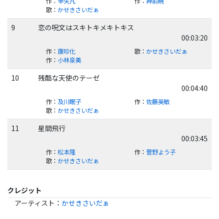
作
：
辛矢凡
作
：
神前暁
歌
：
かせきさいだぁ
9
恋の呪文はスキトキメキトキス
00:03:20
作
：
康珍化
歌
：
かせきさいだぁ
作
：
小林泉美
10
残酷な天使のテーゼ
00:04:40
作
：
及川眠子
作
：
佐藤英敏
歌
：
かせきさいだぁ
11
星間飛行
00:03:45
作
：
松本隆
作
：
菅野よう子
歌
：
かせきさいだぁ
クレジット
アーティスト
：
かせきさいだぁ