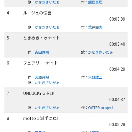
歌
：
かせきさいだぁ
作
：
飯島真理
4
ルージュの伝言
00:03:39
歌
：
かせきさいだぁ
作
：
荒井由実
5
ときめきトゥナイト
00:03:40
作
：
吉田喜昭
歌
：
かせきさいだぁ
6
フェアリー･ナイト
00:04:29
作
：
宮原芽映
作
：
大野雄二
歌
：
かせきさいだぁ
7
UNLUCKY GIRL!!
00:04:37
歌
：
かせきさいだぁ
作
：
OSTER project
8
motto☆派手にね!
00:05:28