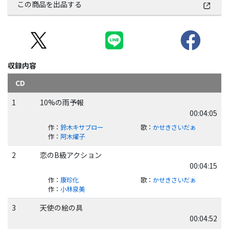
この商品を出品する
収録内容
CD
1
10%の雨予報
00:04:05
作
：
鈴木キサブロー
歌
：
かせきさいだぁ
作
：
阿木燿子
2
恋のB級アクション
00:04:15
作
：
康珍化
歌
：
かせきさいだぁ
作
：
小林泉美
3
天使の絵の具
00:04:52