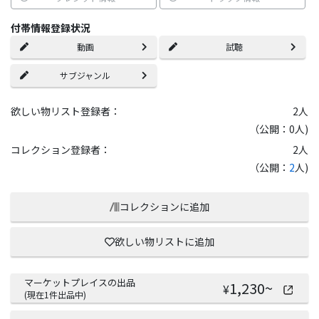
付帯情報登録状況
動画
試聴
サブジャンル
欲しい物リスト登録者：
2
人
（公開：0人)
コレクション登録者：
2
人
（公開：
2
人)
コレクションに追加
欲しい物リストに追加
マーケットプレイスの出品
1,230
~
¥
(現在
1
件出品中)