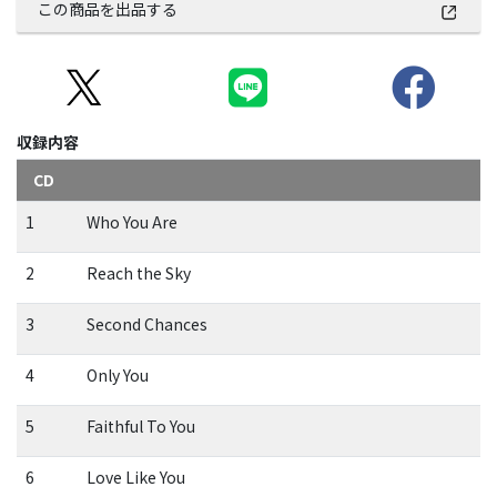
この商品を出品する
収録内容
CD
1
Who You Are
2
Reach the Sky
3
Second Chances
4
Only You
5
Faithful To You
6
Love Like You