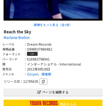
画像をもっと見る（全
1
枚）
Reach the Sky
Marlene Brehm
レーベル
：
Dream Records
規格品番
：
DRMR379804B2
フォーマット
：
CD
バーコード
：
616983798041
国
：
インターナショナル - International
発売日
：
2012年9月18日
ジャンル
：
Gospel
、
讃美歌
リリースID：
11795635
ページを編集する
商品をみる