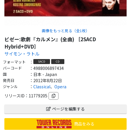
画像をもっと見る（全
1
枚）
ビゼー:歌劇『カルメン』(全曲) ［2SACD
Hybrid+DVD］
サイモン・ラトル
フォーマット
：
SACD
CD
バーコード
：
4988006897434
国
：
日本 - Japan
発売日
：
2012年8月22日
ジャンル
：
Classical
、
Opera
リリースID：
11779205
ページを編集する
商品をみる