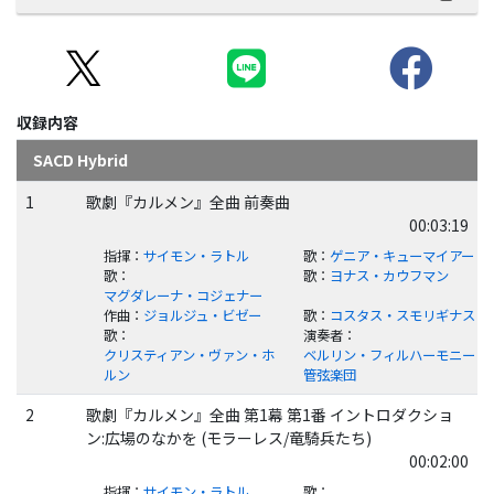
収録内容
SACD Hybrid
1
歌劇『カルメン』全曲 前奏曲
00:03:19
指揮
：
サイモン・ラトル
歌
：
ゲニア・キューマイアー
歌
：
歌
：
ヨナス・カウフマン
マグダレーナ・コジェナー
作曲
：
ジョルジュ・ビゼー
歌
：
コスタス・スモリギナス
歌
：
演奏者
：
クリスティアン・ヴァン・ホ
ベルリン・フィルハーモニー
ルン
管弦楽団
2
歌劇『カルメン』全曲 第1幕 第1番 イントロダクショ
ン:広場のなかを (モラーレス/竜騎兵たち)
00:02:00
指揮
：
サイモン・ラトル
歌
：