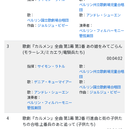
ベルリン州立歌劇場児童合唱
団
歌
：
歌
：
アンドレ・シューエン
ベルリン国立歌劇場合唱団
作曲
：
ジョルジュ・ビゼー
演奏者
：
ベルリン・フィルハーモニー
管弦楽団
3
歌劇『カルメン』全曲 第1幕 第1番 あの娘をみてごらん
(モラーレス/ミカエラ/竜騎兵たち)
00:04:02
指揮
：
サイモン・ラトル
歌
：
ベルリン州立歌劇場児童合唱
団
歌
：
ゲニア・キューマイアー
歌
：
ベルリン国立歌劇場合唱団
歌
：
アンドレ・シューエン
作曲
：
ジョルジュ・ビゼー
演奏者
：
ベルリン・フィルハーモニー
管弦楽団
4
歌劇『カルメン』全曲 第1幕 第2番 行進曲と街の子供た
ちの合唱:上番兵のあと追って (子供たち)