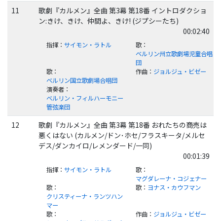
11
歌劇『カルメン』全曲 第3幕 第18番 イントロダクショ
ン:きけ、きけ、仲間よ、きけ! (ジプシーたち)
00:02:40
指揮
：
サイモン・ラトル
歌
：
ベルリン州立歌劇場児童合唱
団
歌
：
作曲
：
ジョルジュ・ビゼー
ベルリン国立歌劇場合唱団
演奏者
：
ベルリン・フィルハーモニー
管弦楽団
12
歌劇『カルメン』全曲 第3幕 第18番 おれたちの商売は
悪くはない (カルメン/ドン･ホセ/フラスキータ/メルセ
デス/ダンカイロ/レメンダード/一同)
00:01:39
指揮
：
サイモン・ラトル
歌
：
マグダレーナ・コジェナー
歌
：
歌
：
ヨナス・カウフマン
クリスティーナ・ランツハン
マー
歌
：
作曲
：
ジョルジュ・ビゼー