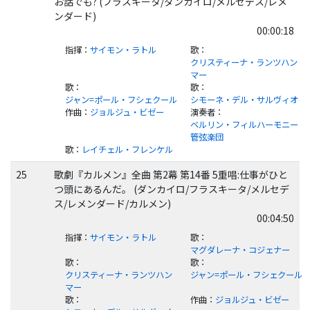
お話でも? (フラスキータ/ダンカイロ/メルセデス/レメ
ンダード)
00:00:18
指揮
：
サイモン・ラトル
歌
：
クリスティーナ・ランツハン
マー
歌
：
歌
：
ジャン=ポール・フシェクール
シモーネ・デル・サルヴィオ
作曲
：
ジョルジュ・ビゼー
演奏者
：
ベルリン・フィルハーモニー
管弦楽団
歌
：
レイチェル・フレンケル
25
歌劇『カルメン』全曲 第2幕 第14番 5重唱:仕事がひと
つ頭にあるんだ。 (ダンカイロ/フラスキータ/メルセデ
ス/レメンダード/カルメン)
00:04:50
指揮
：
サイモン・ラトル
歌
：
マグダレーナ・コジェナー
歌
：
歌
：
クリスティーナ・ランツハン
ジャン=ポール・フシェクール
マー
歌
：
作曲
：
ジョルジュ・ビゼー