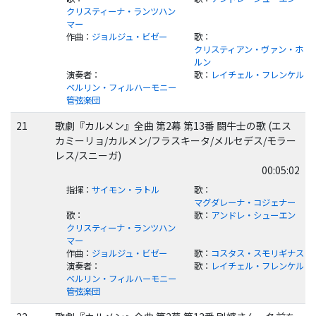
クリスティーナ・ランツハン
マー
作曲
：
ジョルジュ・ビゼー
歌
：
クリスティアン・ヴァン・ホ
ルン
演奏者
：
歌
：
レイチェル・フレンケル
ベルリン・フィルハーモニー
管弦楽団
21
歌劇『カルメン』全曲 第2幕 第13番 闘牛士の歌 (エス
カミーリョ/カルメン/フラスキータ/メルセデス/モラー
レス/スニーガ)
00:05:02
指揮
：
サイモン・ラトル
歌
：
マグダレーナ・コジェナー
歌
：
歌
：
アンドレ・シューエン
クリスティーナ・ランツハン
マー
作曲
：
ジョルジュ・ビゼー
歌
：
コスタス・スモリギナス
演奏者
：
歌
：
レイチェル・フレンケル
ベルリン・フィルハーモニー
管弦楽団