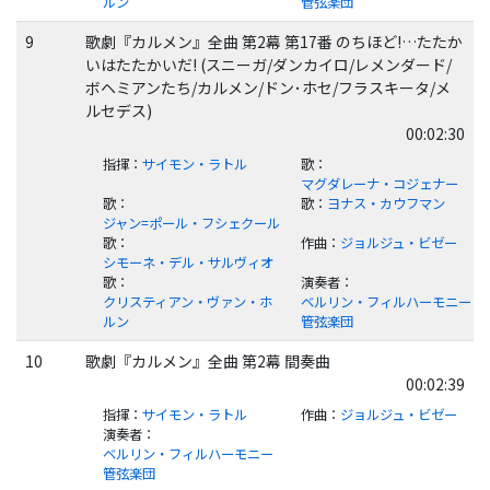
ルン
管弦楽団
9
歌劇『カルメン』全曲 第2幕 第17番 のちほど!…たたか
いはたたかいだ! (スニーガ/ダンカイロ/レメンダード/
ボヘミアンたち/カルメン/ドン･ホセ/フラスキータ/メ
ルセデス)
00:02:30
指揮
：
サイモン・ラトル
歌
：
マグダレーナ・コジェナー
歌
：
歌
：
ヨナス・カウフマン
ジャン=ポール・フシェクール
歌
：
作曲
：
ジョルジュ・ビゼー
シモーネ・デル・サルヴィオ
歌
：
演奏者
：
クリスティアン・ヴァン・ホ
ベルリン・フィルハーモニー
ルン
管弦楽団
10
歌劇『カルメン』全曲 第2幕 間奏曲
00:02:39
指揮
：
サイモン・ラトル
作曲
：
ジョルジュ・ビゼー
演奏者
：
ベルリン・フィルハーモニー
管弦楽団