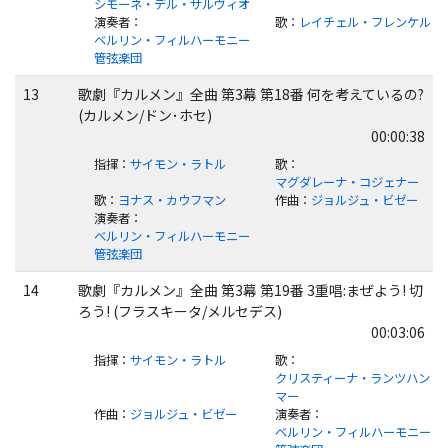
シモーネ・デル・サルヴィオ
演奏者
：
歌
：
レイチェル・フレンケル
ベルリン・フィルハーモニー
管弦楽団
13
歌劇『カルメン』全曲 第3幕 第18番 何を考えているの?
(カルメン/ドン･ホセ)
00:00:38
指揮
：
サイモン・ラトル
歌
：
マグダレーナ・コジェナー
歌
：
ヨナス・カウフマン
作曲
：
ジョルジュ・ビゼー
演奏者
：
ベルリン・フィルハーモニー
管弦楽団
14
歌劇『カルメン』全曲 第3幕 第19番 3重唱:まぜよう! 切
ろう! (フラスキータ/メルセデス)
00:03:06
指揮
：
サイモン・ラトル
歌
：
クリスティーナ・ランツハン
マー
作曲
：
ジョルジュ・ビゼー
演奏者
：
ベルリン・フィルハーモニー