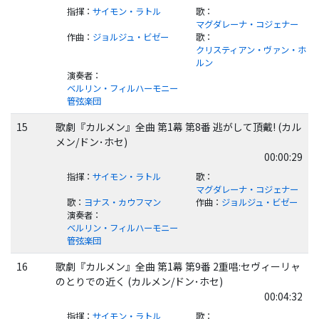
指揮
：
サイモン・ラトル
歌
：
マグダレーナ・コジェナー
作曲
：
ジョルジュ・ビゼー
歌
：
クリスティアン・ヴァン・ホ
ルン
演奏者
：
ベルリン・フィルハーモニー
管弦楽団
15
歌劇『カルメン』全曲 第1幕 第8番 逃がして頂戴! (カル
メン/ドン･ホセ)
00:00:29
指揮
：
サイモン・ラトル
歌
：
マグダレーナ・コジェナー
歌
：
ヨナス・カウフマン
作曲
：
ジョルジュ・ビゼー
演奏者
：
ベルリン・フィルハーモニー
管弦楽団
16
歌劇『カルメン』全曲 第1幕 第9番 2重唱:セヴィーリャ
のとりでの近く (カルメン/ドン･ホセ)
00:04:32
指揮
：
サイモン・ラトル
歌
：