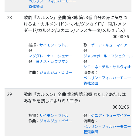
ベルリン・フィルハーモニー
管弦楽団
28
歌劇『カルメン』全曲 第3幕 第23番 自分の身に気をつ
けろよ…カルメン (ドン･ホセ/ダンカイロ/一同/レメン
ダード/カルメン/ミカエラ/フラスキータ/メルセデス)
00:00:36
指揮
：
サイモン・ラトル
歌
：
ゲニア・キューマイアー
歌
：
歌
：
マグダレーナ・コジェナー
ジャン=ポール・フシェクール
歌
：
ヨナス・カウフマン
歌
：
シモーネ・デル・サルヴィオ
作曲
：
ジョルジュ・ビゼー
演奏者
：
ベルリン・フィルハーモニー
管弦楽団
29
歌劇『カルメン』全曲 第3幕 第23番 あたし? あたしは
あなたを捜しによ! (ミカエラ)
00:01:06
指揮
：
サイモン・ラトル
歌
：
ゲニア・キューマイアー
作曲
：
ジョルジュ・ビゼー
演奏者
：
ベルリン・フィルハーモニー
管弦楽団