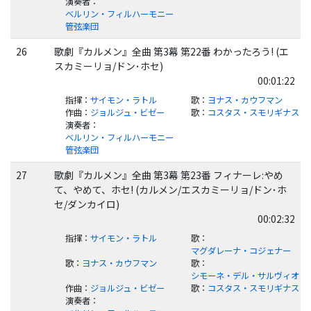
演奏者
：
ベルリン・フィルハーモニー
管弦楽団
26
歌劇『カルメン』全曲 第3幕 第22番 わかったろう! (エ
スカミーリョ/ドン･ホセ)
00:01:22
指揮
：
サイモン・ラトル
歌
：
ヨナス・カウフマン
作曲
：
ジョルジュ・ビゼー
歌
：
コスタス・スモリギナス
演奏者
：
ベルリン・フィルハーモニー
管弦楽団
27
歌劇『カルメン』全曲 第3幕 第23番 フィナーレ:やめ
て、やめて、ホセ! (カルメン/エスカミーリョ/ドン･ホ
セ/ダンカイロ)
00:02:32
指揮
：
サイモン・ラトル
歌
：
マグダレーナ・コジェナー
歌
：
ヨナス・カウフマン
歌
：
シモーネ・デル・サルヴィオ
作曲
：
ジョルジュ・ビゼー
歌
：
コスタス・スモリギナス
演奏者
：