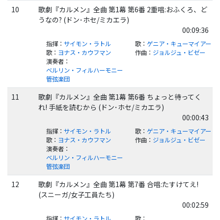
10
歌劇『カルメン』全曲 第1幕 第6番 2重唱:おふくろ、ど
うなの? (ドン･ホセ/ミカエラ)
00:09:36
指揮
：
サイモン・ラトル
歌
：
ゲニア・キューマイアー
歌
：
ヨナス・カウフマン
作曲
：
ジョルジュ・ビゼー
演奏者
：
ベルリン・フィルハーモニー
管弦楽団
11
歌劇『カルメン』全曲 第1幕 第6番 ちょっと待ってく
れ! 手紙を読むから (ドン･ホセ/ミカエラ)
00:00:43
指揮
：
サイモン・ラトル
歌
：
ゲニア・キューマイアー
歌
：
ヨナス・カウフマン
作曲
：
ジョルジュ・ビゼー
演奏者
：
ベルリン・フィルハーモニー
管弦楽団
12
歌劇『カルメン』全曲 第1幕 第7番 合唱:たすけてえ!
(スニーガ/女子工員たち)
00:02:59
指揮
：
サイモン・ラトル
歌
：