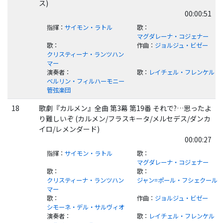
ス)
00:00:51
指揮
：
サイモン・ラトル
歌
：
マグダレーナ・コジェナー
歌
：
作曲
：
ジョルジュ・ビゼー
クリスティーナ・ランツハン
マー
演奏者
：
歌
：
レイチェル・フレンケル
ベルリン・フィルハーモニー
管弦楽団
18
歌劇『カルメン』全曲 第3幕 第19番 それで?…思ったよ
り難しいぞ (カルメン/フラスキータ/メルセデス/ダンカ
イロ/レメンダード)
00:00:27
指揮
：
サイモン・ラトル
歌
：
マグダレーナ・コジェナー
歌
：
歌
：
クリスティーナ・ランツハン
ジャン=ポール・フシェクール
マー
歌
：
作曲
：
ジョルジュ・ビゼー
シモーネ・デル・サルヴィオ
演奏者
：
歌
：
レイチェル・フレンケル