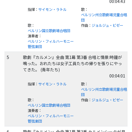
00:04:43
指揮
：
サイモン・ラトル
歌
：
ベルリン州立歌劇場児童合唱
団
歌
：
作曲
：
ジョルジュ・ビゼー
ベルリン国立歌劇場合唱団
演奏者
：
ベルリン・フィルハーモニー
管弦楽団
5
歌劇『カルメン』全曲 第1幕 第3番 合唱と情景:時鐘が
鳴った。おれたちは女子工員たちの帰りを張りにやっ
てきた。 (青年たち)
00:04:01
指揮
：
サイモン・ラトル
歌
：
ベルリン州立歌劇場児童合唱
団
歌
：
作曲
：
ジョルジュ・ビゼー
ベルリン国立歌劇場合唱団
演奏者
：
ベルリン・フィルハーモニー
管弦楽団
6
歌劇『カルメン』全曲 第1幕 第3番 カルメンシータが見