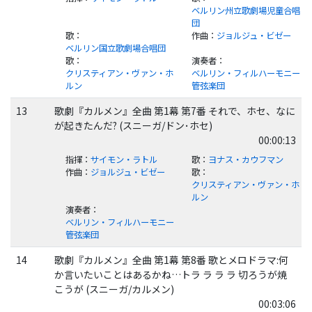
ベルリン州立歌劇場児童合唱
団
歌
：
作曲
：
ジョルジュ・ビゼー
ベルリン国立歌劇場合唱団
歌
：
演奏者
：
クリスティアン・ヴァン・ホ
ベルリン・フィルハーモニー
ルン
管弦楽団
13
歌劇『カルメン』全曲 第1幕 第7番 それで、ホセ、なに
が起きたんだ? (スニーガ/ドン･ホセ)
00:00:13
指揮
：
サイモン・ラトル
歌
：
ヨナス・カウフマン
作曲
：
ジョルジュ・ビゼー
歌
：
クリスティアン・ヴァン・ホ
ルン
演奏者
：
ベルリン・フィルハーモニー
管弦楽団
14
歌劇『カルメン』全曲 第1幕 第8番 歌とメロドラマ:何
か言いたいことはあるかね…トラ ラ ラ ラ 切ろうが焼
こうが (スニーガ/カルメン)
00:03:06