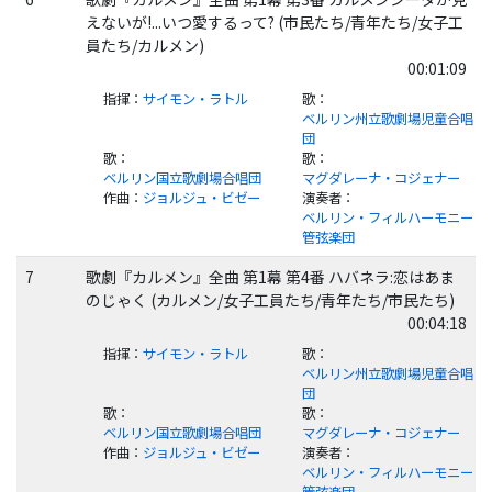
えないが!...いつ愛するって? (市民たち/青年たち/女子工
員たち/カルメン)
00:01:09
指揮
：
サイモン・ラトル
歌
：
ベルリン州立歌劇場児童合唱
団
歌
：
歌
：
ベルリン国立歌劇場合唱団
マグダレーナ・コジェナー
作曲
：
ジョルジュ・ビゼー
演奏者
：
ベルリン・フィルハーモニー
管弦楽団
7
歌劇『カルメン』全曲 第1幕 第4番 ハバネラ:恋はあま
のじゃく (カルメン/女子工員たち/青年たち/市民たち)
00:04:18
指揮
：
サイモン・ラトル
歌
：
ベルリン州立歌劇場児童合唱
団
歌
：
歌
：
ベルリン国立歌劇場合唱団
マグダレーナ・コジェナー
作曲
：
ジョルジュ・ビゼー
演奏者
：
ベルリン・フィルハーモニー