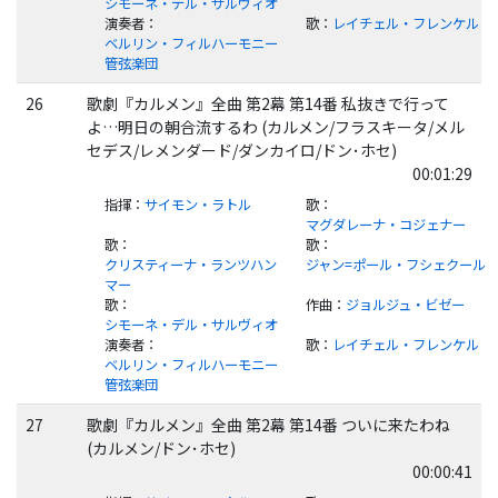
シモーネ・デル・サルヴィオ
演奏者
：
歌
：
レイチェル・フレンケル
ベルリン・フィルハーモニー
管弦楽団
26
歌劇『カルメン』全曲 第2幕 第14番 私抜きで行って
よ…明日の朝合流するわ (カルメン/フラスキータ/メル
セデス/レメンダード/ダンカイロ/ドン･ホセ)
00:01:29
指揮
：
サイモン・ラトル
歌
：
マグダレーナ・コジェナー
歌
：
歌
：
クリスティーナ・ランツハン
ジャン=ポール・フシェクール
マー
歌
：
作曲
：
ジョルジュ・ビゼー
シモーネ・デル・サルヴィオ
演奏者
：
歌
：
レイチェル・フレンケル
ベルリン・フィルハーモニー
管弦楽団
27
歌劇『カルメン』全曲 第2幕 第14番 ついに来たわね
(カルメン/ドン･ホセ)
00:00:41