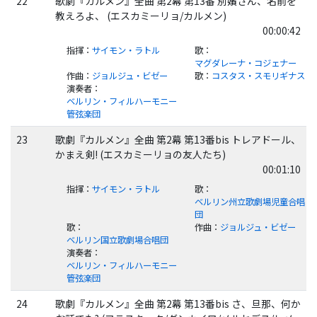
22
歌劇『カルメン』全曲 第2幕 第13番 別嬪さん、名前を
教えろよ、 (エスカミーリョ/カルメン)
00:00:42
指揮
：
サイモン・ラトル
歌
：
マグダレーナ・コジェナー
作曲
：
ジョルジュ・ビゼー
歌
：
コスタス・スモリギナス
演奏者
：
ベルリン・フィルハーモニー
管弦楽団
23
歌劇『カルメン』全曲 第2幕 第13番bis トレアドール、
かまえ剣! (エスカミーリョの友人たち)
00:01:10
指揮
：
サイモン・ラトル
歌
：
ベルリン州立歌劇場児童合唱
団
歌
：
作曲
：
ジョルジュ・ビゼー
ベルリン国立歌劇場合唱団
演奏者
：
ベルリン・フィルハーモニー
管弦楽団
24
歌劇『カルメン』全曲 第2幕 第13番bis さ、旦那、何か