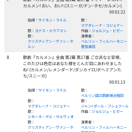
カルメン! おい、おい! (スニーガ/ドン･ホセ/カルメン)
00:01:22
指揮
：
サイモン・ラトル
歌
：
マグダレーナ・コジェナー
歌
：
ヨナス・カウフマン
作曲
：
ジョルジュ・ビゼー
歌
：
演奏者
：
クリスティアン・ヴァン・ホ
ベルリン・フィルハーモニー
ルン
管弦楽団
8
歌劇『カルメン』全曲 第2幕 第17番 ご立派な士官様、
このたびは色恋はあなた様をとんだ目にあわせました
ね! (カルメン/レメンダード/ダンカイロ/ボヘミアンた
ち/スニーガ)
00:01:13
指揮
：
サイモン・ラトル
歌
：
ベルリン国立歌劇場合唱団
歌
：
歌
：
マグダレーナ・コジェナー
ジャン=ポール・フシェクール
歌
：
作曲
：
ジョルジュ・ビゼー
シモーネ・デル・サルヴィオ
歌
：
演奏者
：
クリスティアン・ヴァン・ホ
ベルリン・フィルハーモニー