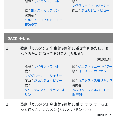
指揮
：
サイモン・ラトル
歌
：
マグダレーナ・コジェナー
歌
：
ヨナス・カウフマン
作曲
：
ジョルジュ・ビゼー
演奏者
：
ベルリン・フィルハーモニー
管弦楽団
SACD Hybrid
1
歌劇『カルメン』全曲 第2幕 第16番 2重唱:あたし、あ
んたのために踊ってあげるわ (カルメン)
00:00:34
指揮
：
サイモン・ラトル
歌
：
ゲニア・キューマイアー
歌
：
歌
：
ヨナス・カウフマン
マグダレーナ・コジェナー
作曲
：
ジョルジュ・ビゼー
歌
：
コスタス・スモリギナス
歌
：
演奏者
：
クリスティアン・ヴァン・ホ
ベルリン・フィルハーモニー
ルン
管弦楽団
2
歌劇『カルメン』全曲 第2幕 第16番 ラ ラ ラ ラ…ちょ
っと待った、カルメン (カルメン/ドン･ホセ)
00:02:12