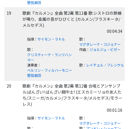
管弦楽団
19
歌劇『カルメン』全曲 第2幕 第11番 歌:シストロの鉄線
が鳴り、金属の音がひびくと (カルメン/フラスキータ/
メルセデス)
00:04:34
指揮
：
サイモン・ラトル
歌
：
マグダレーナ・コジェナー
歌
：
作曲
：
ジョルジュ・ビゼー
クリスティーナ・ランツハン
マー
演奏者
：
歌
：
レイチェル・フレンケル
ベルリン・フィルハーモニー
管弦楽団
20
歌劇『カルメン』全曲 第2幕 第12番 合唱とアンサンブ
ル:ばんざい! ばんざい闘牛士! (エスカミーリョの友人た
ち/スニーガ/カルメン/フラスキータ/メルセデス/モラー
レス)
00:01:16
指揮
：
サイモン・ラトル
歌
：
マグダレーナ・コジェナー
歌
：
歌
：
アンドレ・シューエン