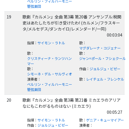
ベルリン・フィルハーモニー
管弦楽団
19
歌劇『カルメン』全曲 第3幕 第20番 アンサンブル:税関
吏はあたしたちが引き受けたわ! (カルメン/フラスキー
タ/メルセデス/ダンカイロ/レメンダード/一同)
00:03:04
指揮
：
サイモン・ラトル
歌
：
マグダレーナ・コジェナー
歌
：
歌
：
クリスティーナ・ランツハン
ジャン=ポール・フシェクール
マー
歌
：
作曲
：
ジョルジュ・ビゼー
シモーネ・デル・サルヴィオ
演奏者
：
歌
：
レイチェル・フレンケル
ベルリン・フィルハーモニー
管弦楽団
20
歌劇『カルメン』全曲 第3幕 第21番 ミカエラのアリア
なにもこわがるものはない (ミカエラ)
00:05:27
指揮
：
サイモン・ラトル
歌
：
ゲニア・キューマイアー
作曲
：
ジョルジュ・ビゼー
演奏者
：