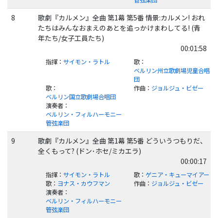
管弦楽団
8
歌劇『カルメン』全曲 第1幕 第5番 情景:カルメン! おれ
たちはみんなおまえのあとを追っかけまわしてる! (青
年たち/女子工員たち)
00:01:58
指揮
：
サイモン・ラトル
歌
：
ベルリン州立歌劇場児童合唱
団
歌
：
作曲
：
ジョルジュ・ビゼー
ベルリン国立歌劇場合唱団
演奏者
：
ベルリン・フィルハーモニー
管弦楽団
9
歌劇『カルメン』全曲 第1幕 第5番 どういうつもりだ、
全くもって? (ドン･ホセ/ミカエラ)
00:00:17
指揮
：
サイモン・ラトル
歌
：
ゲニア・キューマイアー
歌
：
ヨナス・カウフマン
作曲
：
ジョルジュ・ビゼー
演奏者
：
ベルリン・フィルハーモニー
管弦楽団