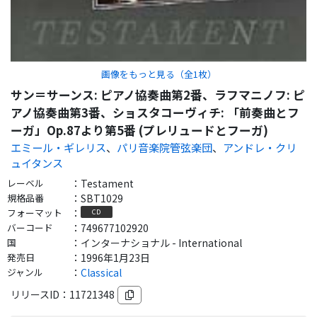
画像をもっと見る（全
1
枚）
サン＝サーンス: ピアノ協奏曲第2番、ラフマニノフ: ピ
アノ協奏曲第3番、ショスタコーヴィチ: 「前奏曲とフ
ーガ」Op.87より第5番 (プレリュードとフーガ)
エミール・ギレリス
、
パリ音楽院管弦楽団
、
アンドレ・クリ
ュイタンス
レーベル
：
Testament
規格品番
：
SBT1029
フォーマット
：
CD
バーコード
：
749677102920
国
：
インターナショナル - International
発売日
：
1996年1月23日
ジャンル
：
Classical
リリースID：
11721348