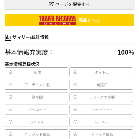
ページを編集する
商品をみる
サマリー/統計情報
基本情報充実度：
100
%
基本情報登録状況
画像
タイトル
アーティスト名
発売日
原産国
リリースの概要
バーコード
フォーマット
ジャンル
レーベル
クレジット情報
トラック情報