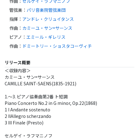
作曲
：
セルゲイ・ラフマニノフ
管弦楽
：
パリ音楽院管弦楽団
指揮
：
アンドレ・クリュイタンス
作曲
：
カミーユ・サン=サーンス
ピアノ
：
エミール・ギレリス
作曲
：
ドミートリー・ショスタコーヴィチ
リリース概要
＜収録内容＞
カミーユ・サン=サーンス
CAMILLE SAINT-SAENS(1835-1921)
1.～3. ピアノ協奏曲第2番 ト短調
Piano Concerto No.2 in G minor, Op.22(1868)
1 I Andante sostenuto
2 IIAllegro scherzando
3 III Finale (Presto)
セルゲイ・ラフマニノフ