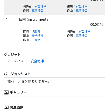
演奏者
：
安全地帯
編曲
：
安全地帯
作詞
：
玉置浩二
作曲
：
玉置浩二
4
田園 (instrumental)
00:03:46
作詞
：
須藤晃
演奏者
：
安全地帯
編曲
：
安全地帯
作詞
：
玉置浩二
作曲
：
玉置浩二
クレジット
アーティスト
：
安全地帯
バージョンリスト
他バージョンはありません。
ギャラリー
関連画像