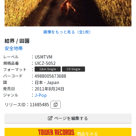
画像をもっと見る（全
1
枚）
結界 / 田園
安全地帯
レーベル
：
USMTVM
規格品番
：
UICZ-5052
フォーマット
：
12cm Single
CD Single
バーコード
：
4988005673688
国
：
日本 - Japan
発売日
：
2011年8月24日
ジャンル
：
J-Pop
リリースID：
11685485
ページを編集する
商品をみる