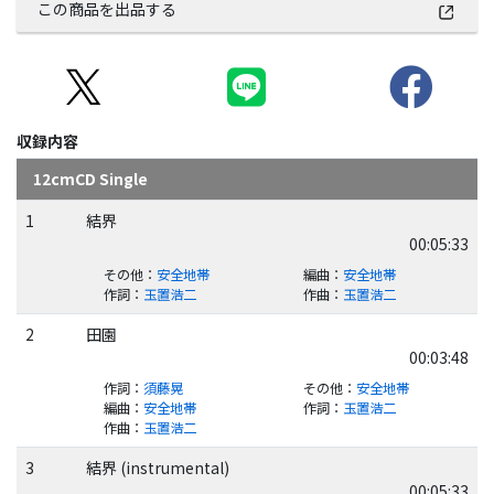
この商品を出品する
収録内容
12cmCD Single
1
結界
00:05:33
その他
：
安全地帯
編曲
：
安全地帯
作詞
：
玉置浩二
作曲
：
玉置浩二
2
田園
00:03:48
作詞
：
須藤晃
その他
：
安全地帯
編曲
：
安全地帯
作詞
：
玉置浩二
作曲
：
玉置浩二
3
結界 (instrumental)
00:05:33