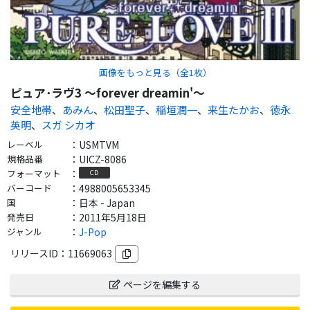
画像をもっと見る（全
1
枚）
ピュア･ラヴ3 ～forever dreamin'～
安全地帯
、
あみん
、
松田聖子
、
稲垣潤一
、
来生たかお
、
徳永
英明
、
スガ シカオ
レーベル
：
USMTVM
規格品番
：
UICZ-8086
フォーマット
：
CD
バーコード
：
4988005653345
国
：
日本 - Japan
発売日
：
2011年5月18日
ジャンル
：
J-Pop
リリースID：
11669063
ページを編集する