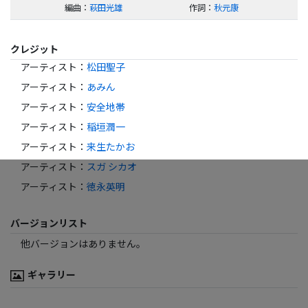
編曲
：
萩田光雄
作詞
：
秋元康
クレジット
アーティスト
：
松田聖子
アーティスト
：
あみん
アーティスト
：
安全地帯
アーティスト
：
稲垣潤一
アーティスト
：
来生たかお
アーティスト
：
スガ シカオ
アーティスト
：
徳永英明
バージョンリスト
他バージョンはありません。
ギャラリー