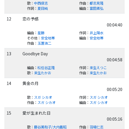
歌
：
中西保志
作曲
：
都志見隆
作詞
：
夏目純
編曲
：
富田素弘
12
恋の予感
00:04:40
編曲
：
星勝
作詞
：
井上陽水
その他
：
安全地帯
編曲
：
安全地帯
作曲
：
玉置浩二
13
Goodbye Day
00:04:58
編曲
：
松任谷正隆
作詞
：
来生えつこ
歌
：
来生たかお
作曲
：
来生たかお
14
黄金の月
00:05:20
歌
：
スガ シカオ
作詞
：
スガ シカオ
作曲
：
スガ シカオ
編曲
：
スガ シカオ
15
愛が生まれた日
00:05:16
歌
：
藤谷美和子/大内義昭
作曲
：
羽場仁志