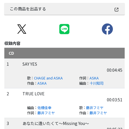
この商品を出品する
収録内容
CD
1
SAY YES
00:04:45
歌
：
CHAGE and ASKA
作詞
：
ASKA
作曲
：
ASKA
編曲
：
十川知司
2
TRUE LOVE
00:03:51
編曲
：
佐橋佳幸
歌
：
藤井フミヤ
作詞
：
藤井フミヤ
作曲
：
藤井フミヤ
3
あなたに逢いたくて～Missing You～