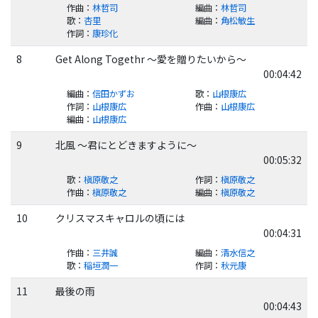
作曲
：
林哲司
編曲
：
林哲司
歌
：
杏里
編曲
：
角松敏生
作詞
：
康珍化
8
Get Along Togethr ～愛を贈りたいから～
00:04:42
編曲
：
信田かずお
歌
：
山根康広
作詞
：
山根康広
作曲
：
山根康広
編曲
：
山根康広
9
北風 ～君にとどきますように～
00:05:32
歌
：
槇原敬之
作詞
：
槇原敬之
作曲
：
槇原敬之
編曲
：
槇原敬之
10
クリスマスキャロルの頃には
00:04:31
作曲
：
三井誠
編曲
：
清水信之
歌
：
稲垣潤一
作詞
：
秋元康
11
最後の雨
00:04:43