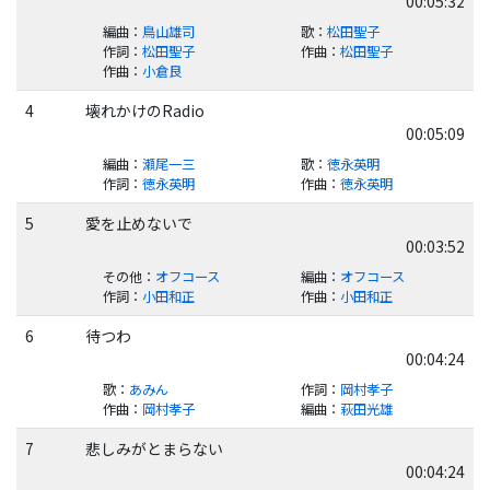
00:05:32
編曲
：
鳥山雄司
歌
：
松田聖子
作詞
：
松田聖子
作曲
：
松田聖子
作曲
：
小倉良
4
壊れかけのRadio
00:05:09
編曲
：
瀬尾一三
歌
：
徳永英明
作詞
：
徳永英明
作曲
：
徳永英明
5
愛を止めないで
00:03:52
その他
：
オフコース
編曲
：
オフコース
作詞
：
小田和正
作曲
：
小田和正
6
待つわ
00:04:24
歌
：
あみん
作詞
：
岡村孝子
作曲
：
岡村孝子
編曲
：
萩田光雄
7
悲しみがとまらない
00:04:24