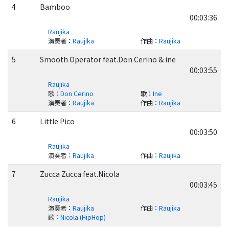
4
Bamboo
00:03:36
Raujika
演奏者
：
Raujika
作曲
：
Raujika
5
Smooth Operator feat.Don Cerino & ine
00:03:55
Raujika
歌
：
Don Cerino
歌
：
Ine
演奏者
：
Raujika
作曲
：
Raujika
6
Little Pico
00:03:50
Raujika
演奏者
：
Raujika
作曲
：
Raujika
7
Zucca Zucca feat.Nicola
00:03:45
Raujika
演奏者
：
Raujika
作曲
：
Raujika
歌
：
Nicola (HipHop)