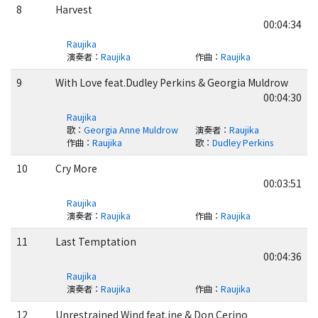
8
Harvest
00:04:34
Raujika
演奏者
：
Raujika
作曲
：
Raujika
9
With Love feat.Dudley Perkins & Georgia Muldrow
00:04:30
Raujika
歌
：
Georgia Anne Muldrow
演奏者
：
Raujika
作曲
：
Raujika
歌
：
Dudley Perkins
10
Cry More
00:03:51
Raujika
演奏者
：
Raujika
作曲
：
Raujika
11
Last Temptation
00:04:36
Raujika
演奏者
：
Raujika
作曲
：
Raujika
12
Unrestrained Wind feat.ine & Don Cerino