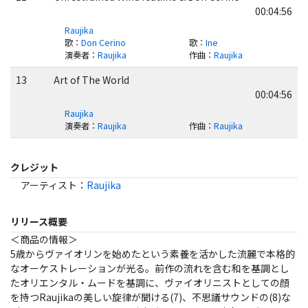
00:04:56
Raujika
歌
：
Don Cerino
歌
：
Ine
演奏者
：
Raujika
作曲
：
Raujika
13
Art of The World
00:04:56
Raujika
演奏者
：
Raujika
作曲
：
Raujika
クレジット
アーティスト
：
Raujika
リリース概要
＜商品の情報＞
5歳からヴァイオリンを始めたという素養を活かした流麗で本格的
なオーケストレーションが光る。前作の流れを含む和を基調とし
たオリエンタル・ムードを基調に、ヴァイオリニストとしての顔
を持つRaujikaの美しい旋律が聞ける(7)、不思議サウンドの(8)な