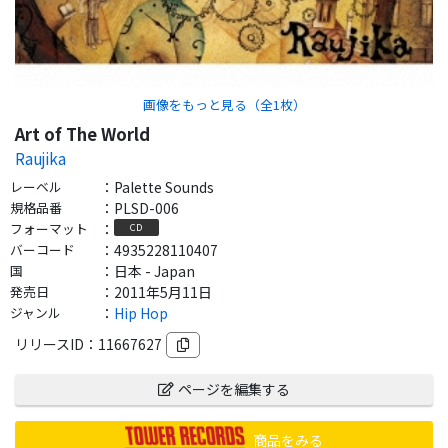
画像をもっと見る（全
1
枚）
Art of The World
Raujika
レーベル
：
Palette Sounds
規格品番
：
PLSD-006
フォーマット
：
CD
バーコード
：
4935228110407
国
：
日本 - Japan
発売日
：
2011年5月11日
ジャンル
：
Hip Hop
リリースID：
11667627
ページを編集する
商品をみる