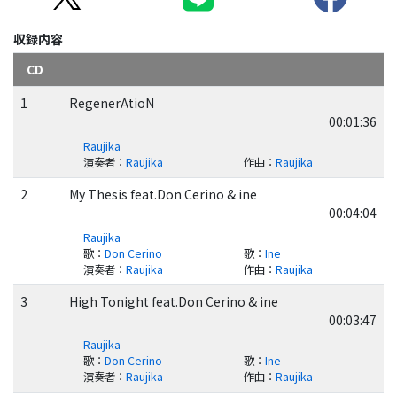
収録内容
CD
1
RegenerAtioN
00:01:36
Raujika
演奏者
：
Raujika
作曲
：
Raujika
2
My Thesis feat.Don Cerino & ine
00:04:04
Raujika
歌
：
Don Cerino
歌
：
Ine
演奏者
：
Raujika
作曲
：
Raujika
3
High Tonight feat.Don Cerino & ine
00:03:47
Raujika
歌
：
Don Cerino
歌
：
Ine
演奏者
：
Raujika
作曲
：
Raujika