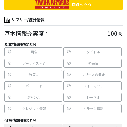
商品をみる
サマリー/統計情報
基本情報充実度：
100
%
基本情報登録状況
画像
タイトル
アーティスト名
発売日
原産国
リリースの概要
バーコード
フォーマット
ジャンル
レーベル
クレジット情報
トラック情報
付帯情報登録状況