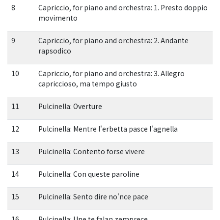
8
Capriccio, for piano and orchestra: 1. Presto doppio
movimento
9
Capriccio, for piano and orchestra: 2. Andante
rapsodico
10
Capriccio, for piano and orchestra: 3. Allegro
capriccioso, ma tempo giusto
11
Pulcinella: Overture
12
Pulcinella: Mentre l'erbetta pasce l'agnella
13
Pulcinella: Contento forse vivere
14
Pulcinella: Con queste paroline
15
Pulcinella: Sento dire no'nce pace
16
Pulcinella: Une te falan zemprece