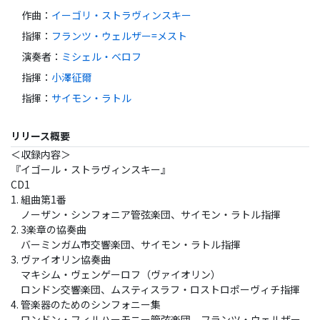
作曲
：
イーゴリ・ストラヴィンスキー
指揮
：
フランツ・ウェルザー=メスト
演奏者
：
ミシェル・ベロフ
指揮
：
小澤征爾
指揮
：
サイモン・ラトル
リリース概要
＜収録内容＞
『イゴール・ストラヴィンスキー』
CD1
1. 組曲第1番
ノーザン・シンフォニア管弦楽団、サイモン・ラトル指揮
2. 3楽章の協奏曲
バーミンガム市交響楽団、サイモン・ラトル指揮
3. ヴァイオリン協奏曲
マキシム・ヴェンゲーロフ（ヴァイオリン）
ロンドン交響楽団、ムスティスラフ・ロストロポーヴィチ指揮
4. 管楽器のためのシンフォニー集
ロンドン・フィルハーモニー管弦楽団、フランツ・ウェルザー