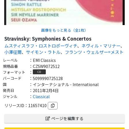
画像をもっと見る（全
1
枚）
Stravinsky: Symphonies & Concertos
ムスティスラフ・ロストロポーヴィチ
、
ネヴィル・マリナー
、
小澤征爾
、
サイモン・ラトル
、
フランツ・ウェルザー=メスト
レーベル
：
EMI Classics
規格品番
：
CZSW9072512
フォーマット
：
CD
バーコード
：
5099990725128
国
：
インターナショナル - International
発売日
：
2011年2月4日
ジャンル
：
Classical
リリースID：
11657410
ページを編集する