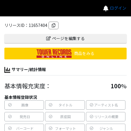
ログイン
リリースID：
11657404
ページを編集する
商品をみる
サマリー/統計情報
基本情報充実度：
100
%
基本情報登録状況
画像
タイトル
アーティスト名
発売日
原産国
リリースの概要
バーコード
フォーマット
ジャンル