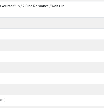
 Yourself Up / A Fine Romance / Waltz in
me")