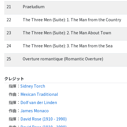
21
Praeludium
22
The Three Men (Suite): 1. The Man from the Country
23
The Three Men (Suite): 2. The Man About Town
24
The Three Men (Suite): 3. The Man from the Sea
25
Overture romantique (Romantic Overture)
クレジット
指揮
：
Sidney Torch
作曲
：
Mexican Traditional
指揮
：
Dolf van der Linden
作曲
：
James Monaco
指揮
：
David Rose (1910 - 1990)
作曲
：
David Rose (1910 - 1990)