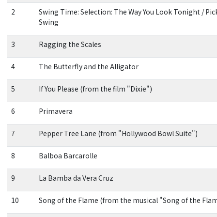
2
Swing Time: Selection: The Way You Look Tonight / Pick
Swing
3
Ragging the Scales
4
The Butterfly and the Alligator
5
If You Please (from the film "Dixie")
6
Primavera
7
Pepper Tree Lane (from "Hollywood Bowl Suite")
8
Balboa Barcarolle
9
La Bamba da Vera Cruz
10
Song of the Flame (from the musical "Song of the Fla