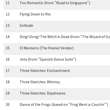
11
Too Romantic (from "Road to Singapore")
12
Flying Down to Rio
13
Solitude
14
Ding! Dong! The Witch Is Dead (from "The Wizard of Oz
15
El Manisero (The Peanut Vendor)
16
Jota (from "Spanish Dance Suite")
17
Three Sketches: Enchantment
18
Three Sketches: Whimsy
19
Three Sketches: Daydreams
20
Dance of the Frogs (based on "Frog Went a-Courtin'")