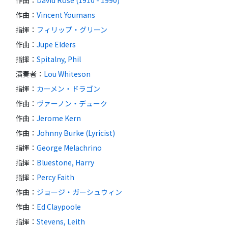
作曲
：
Vincent Youmans
指揮
：
フィリップ・グリーン
作曲
：
Jupe Elders
指揮
：
Spitalny, Phil
演奏者
：
Lou Whiteson
指揮
：
カーメン・ドラゴン
作曲
：
ヴァーノン・デューク
作曲
：
Jerome Kern
作曲
：
Johnny Burke (Lyricist)
指揮
：
George Melachrino
指揮
：
Bluestone, Harry
指揮
：
Percy Faith
作曲
：
ジョージ・ガーシュウィン
作曲
：
Ed Claypoole
指揮
：
Stevens, Leith