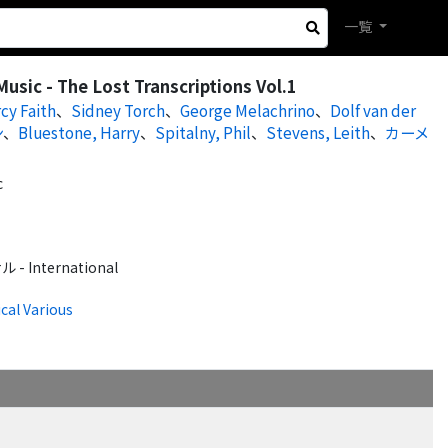
一覧
usic - The Lost Transcriptions Vol.1
cy Faith
、
Sidney Torch
、
George Melachrino
、
Dolf van der
ン
、
Bluestone, Harry
、
Spitalny, Phil
、
Stevens, Leith
、
カーメ
c
International
ical Various