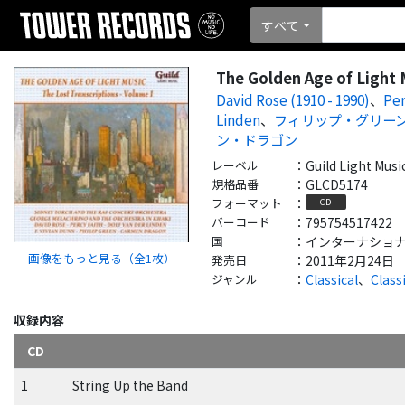
すべて
The Golden Age of Light M
David Rose (1910 - 1990)
、
Per
Linden
、
フィリップ・グリー
ン・ドラゴン
レーベル
：
Guild Light Musi
規格品番
：
GLCD5174
フォーマット
：
CD
バーコード
：
795754517422
国
：
インターナショナル - 
画像をもっと見る（全
1
枚）
発売日
：
2011年2月24日
ジャンル
：
Classical
、
Class
収録内容
CD
1
String Up the Band