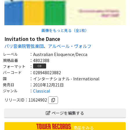
画像をもっと見る（全
1
枚）
Invitation to the Dance
パリ音楽院管弦楽団
、
アルベール・ヴォルフ
レーベル
：
Australian Eloquence/Decca
規格品番
：
4802388
フォーマット
：
CD
バーコード
：
028948023882
国
：
インターナショナル - International
発売日
：
2010年12月21日
ジャンル
：
Classical
リリースID：
11624902
ページを編集する
商品をみる