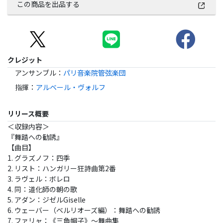
この商品を出品する
クレジット
アンサンブル
：
パリ音楽院管弦楽団
指揮
：
アルベール・ヴォルフ
リリース概要
＜収録内容＞
『舞踏への勧誘』
【曲目】
1. グラズノフ：四季
2. リスト：ハンガリー狂詩曲第2番
3. ラヴェル：ボレロ
4. 同：道化師の朝の歌
5. アダン：ジゼルGiselle
6. ウェーバー（ベルリオーズ編）：舞踏への勧誘
7. ファリャ：《三角帽子》～舞曲集