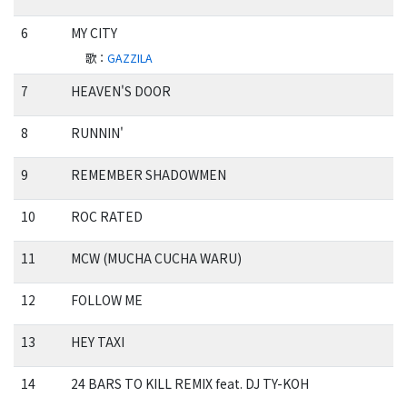
6
MY CITY
歌
：
GAZZILA
7
HEAVEN'S DOOR
8
RUNNIN'
9
REMEMBER SHADOWMEN
10
ROC RATED
11
MCW (MUCHA CUCHA WARU)
12
FOLLOW ME
13
HEY TAXI
14
24 BARS TO KILL REMIX feat. DJ TY-KOH