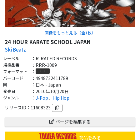
画像をもっと見る（全
1
枚）
24 HOUR KARATE SCHOOL JAPAN
Ski Beatz
レーベル
：
R-RATED RECORDS
規格品番
：
RRR-1009
フォーマット
：
CD
バーコード
：
4948722411789
国
：
日本 - Japan
発売日
：
2010年10月20日
ジャンル
：
J-Pop
、
Hip Hop
リリースID：
11608323
ページを編集する
商品をみる